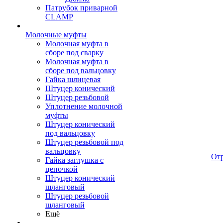
Патрубок приварной
CLAMP
Молочные муфты
Молочная муфта в
сборе под сварку
Молочная муфта в
сборе под вальцовку
Гайка шлицевая
Штуцер конический
Штуцер резьбовой
Уплотнение молочной
муфты
Штуцер конический
под вальцовку
Штуцер резьбовой под
вальцовку
От
Гайка заглушка с
цепочкой
Штуцер конический
шланговый
Штуцер резьбовой
шланговый
Ещё