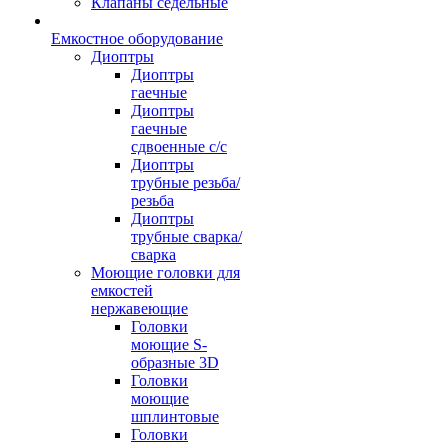
Клапаны седельные
Емкостное оборудование
Диоптры
Диоптры
гаечные
Диоптры
гаечные
сдвоенные c/c
Диоптры
трубные резьба/
резьба
Диоптры
трубные сварка/
сварка
Моющие головки для
емкостей
нержавеющие
Головки
моющие S-
образные 3D
Головки
моющие
шплинтовые
Головки