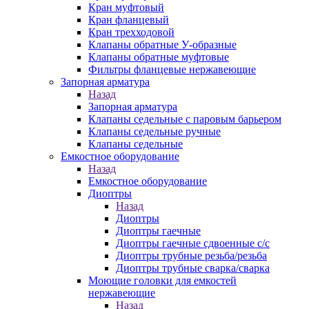
Кран муфтовый
Кран фланцевый
Кран трехходовой
Клапаны обратные У-образные
Клапаны обратные муфтовые
Фильтры фланцевые нержавеющие
Запорная арматура
Назад
Запорная арматура
Клапаны седельные с паровым барьером
Клапаны седельные ручные
Клапаны седельные
Емкостное оборудование
Назад
Емкостное оборудование
Диоптры
Назад
Диоптры
Диоптры гаечные
Диоптры гаечные сдвоенные c/c
Диоптры трубные резьба/резьба
Диоптры трубные сварка/сварка
Моющие головки для емкостей
нержавеющие
Назад