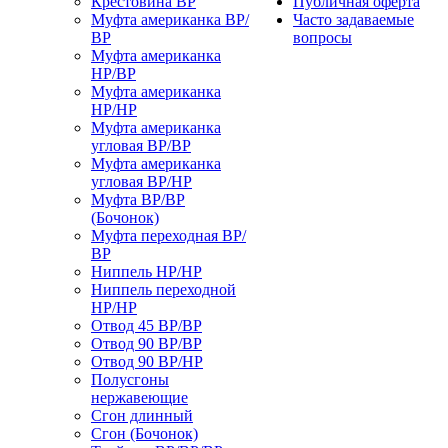
Крестовина ВР
Публичная оферта
Муфта американка ВР/
Часто задаваемые
ВР
вопросы
Муфта американка
НР/ВР
Муфта американка
НР/НР
Муфта американка
угловая ВР/ВР
Муфта американка
угловая ВР/НР
Муфта ВР/ВР
(Бочонок)
Муфта переходная ВР/
ВР
Ниппель НР/НР
Ниппель переходной
НР/НР
Отвод 45 ВР/ВР
Отвод 90 ВР/ВР
Отвод 90 ВР/НР
Полусгоны
нержавеющие
Сгон длинный
Сгон (Бочонок)