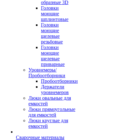
образные 3D
Головки
моющие
шплинтовые
Головки
моющие
щелевые
резьбовые
Головки
моющие
щелевые
приварные
Уровнемеры/
Пробоотборники
Пробоотборники
Держатели
уровнемеров
Люки овальные для
емкостей
Люки прямоугольные
для емкостей
Люки круглые для
емкостей
Сварочные материалы