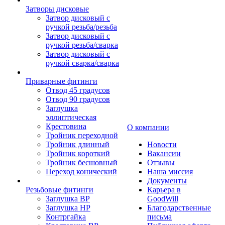
Затворы дисковые
Затвор дисковый с
ручкой резьба/резьба
Затвор дисковый с
ручкой резьба/сварка
Затвор дисковый с
ручкой сварка/сварка
Приварные фитинги
Отвод 45 градусов
Отвод 90 градусов
Заглушка
эллиптическая
Крестовина
О компании
Тройник переходной
Тройник длинный
Новости
Тройник короткий
Вакансии
Тройник бесшовный
Отзывы
Переход конический
Наша миссия
Документы
Резьбовые фитинги
Карьера в
Заглушка ВР
GoodWill
Заглушка НР
Благодарственные
Контргайка
письма