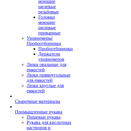
моющие
щелевые
резьбовые
Головки
моющие
щелевые
приварные
Уровнемеры/
Пробоотборники
Пробоотборники
Держатели
уровнемеров
Люки овальные для
емкостей
Люки прямоугольные
для емкостей
Люки круглые для
емкостей
Сварочные материалы
Промышленные рукава
Пищевые рукава
Рукава для кислотных
растворов и