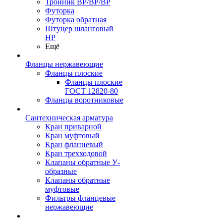
Тройник ВР/ВР/ВР
Футорка
Футорка обратная
Штуцер шланговый
НР
Ещё
Фланцы нержавеющие
Фланцы плоские
Фланцы плоские
ГОСТ 12820-80
Фланцы воротниковые
Сантехническая арматура
Кран приварной
Кран муфтовый
Кран фланцевый
Кран трехходовой
Клапаны обратные У-
образные
Клапаны обратные
муфтовые
Фильтры фланцевые
нержавеющие