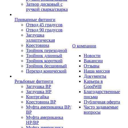
Затвор дисковый с
ручкой сварка/сварка
Приварные фитинги
Отвод 45 градусов
Отвод 90 градусов
Заглушка
эллиптическая
Крестовина
О компании
Тройник переходной
Тройник длинный
Новости
Тройник короткий
Вакансии
Тройник бесшовный
Отзывы
Переход конический
Наша миссия
Документы
Резьбовые фитинги
Карьера в
Заглушка ВР
GoodWill
Заглушка НР
Благодарственные
Контргайка
письма
Крестовина ВР
Публичная оферта
Муфта американка ВР/
Часто задаваемые
ВР
вопросы
Муфта американка
НР/ВР
Муфта американка