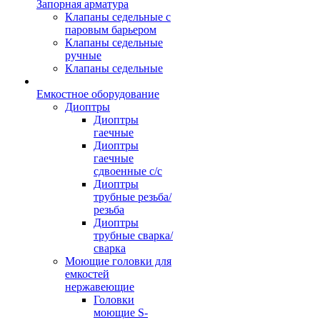
Запорная арматура
Клапаны седельные с
паровым барьером
Клапаны седельные
ручные
Клапаны седельные
Емкостное оборудование
Диоптры
Диоптры
гаечные
Диоптры
гаечные
сдвоенные c/c
Диоптры
трубные резьба/
резьба
Диоптры
трубные сварка/
сварка
Моющие головки для
емкостей
нержавеющие
Головки
моющие S-