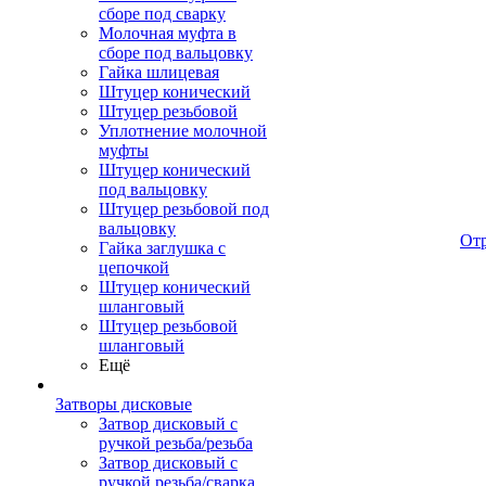
сборе под сварку
Молочная муфта в
сборе под вальцовку
Гайка шлицевая
Штуцер конический
Штуцер резьбовой
Уплотнение молочной
муфты
Штуцер конический
под вальцовку
Штуцер резьбовой под
вальцовку
От
Гайка заглушка с
цепочкой
Штуцер конический
шланговый
Штуцер резьбовой
шланговый
Ещё
Затворы дисковые
Затвор дисковый с
ручкой резьба/резьба
Затвор дисковый с
ручкой резьба/сварка