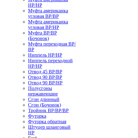
НР/НР
Муфта американка
угловая ВР/ВР
Муфта американка
угловая ВР/НР
Муфта ВР/ВР
(Бочонок)
Муфта переходная ВР/
ВР
Ниппель НР/НР
Ниппель переходной
НР/НР
Отвод 45 ВР/ВР
Отвод 90 ВР/ВР
Отвод 90 ВР/НР
Полусгоны
нержавеющие
Сгон длинный
Сгон (Бочонок)
Тройник ВР/ВР/ВР
Футорка
Футорка обратная
Штуцер шланговый
НР