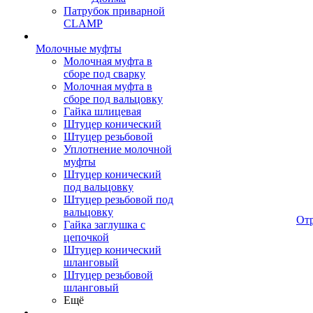
Патрубок приварной
CLAMP
Молочные муфты
Молочная муфта в
сборе под сварку
Молочная муфта в
сборе под вальцовку
Гайка шлицевая
Штуцер конический
Штуцер резьбовой
Уплотнение молочной
муфты
Штуцер конический
под вальцовку
Штуцер резьбовой под
вальцовку
От
Гайка заглушка с
цепочкой
Штуцер конический
шланговый
Штуцер резьбовой
шланговый
Ещё