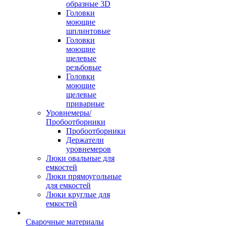
образные 3D
Головки
моющие
шплинтовые
Головки
моющие
щелевые
резьбовые
Головки
моющие
щелевые
приварные
Уровнемеры/
Пробоотборники
Пробоотборники
Держатели
уровнемеров
Люки овальные для
емкостей
Люки прямоугольные
для емкостей
Люки круглые для
емкостей
Сварочные материалы