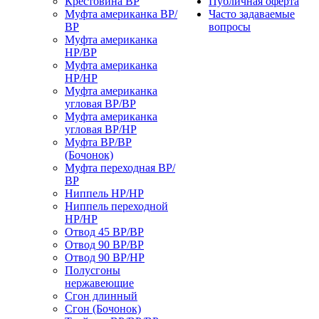
Крестовина ВР
Публичная оферта
Муфта американка ВР/
Часто задаваемые
ВР
вопросы
Муфта американка
НР/ВР
Муфта американка
НР/НР
Муфта американка
угловая ВР/ВР
Муфта американка
угловая ВР/НР
Муфта ВР/ВР
(Бочонок)
Муфта переходная ВР/
ВР
Ниппель НР/НР
Ниппель переходной
НР/НР
Отвод 45 ВР/ВР
Отвод 90 ВР/ВР
Отвод 90 ВР/НР
Полусгоны
нержавеющие
Сгон длинный
Сгон (Бочонок)