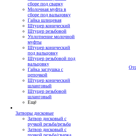
сборе под сварку
Молочная муфта в
сборе под вальцовку
Гайка шлицевая
Штуцер конический
Штуцер резьбовой
Уплотнение молочной
муфты
Штуцер конический
под вальцовку
Штуцер резьбовой под
вальцовку
От
Гайка заглушка с
цепочкой
Штуцер конический
шланговый
Штуцер резьбовой
шланговый
Ещё
Затворы дисковые
Затвор дисковый с
ручкой резьба/резьба
Затвор дисковый с
ручкой резьба/сварка