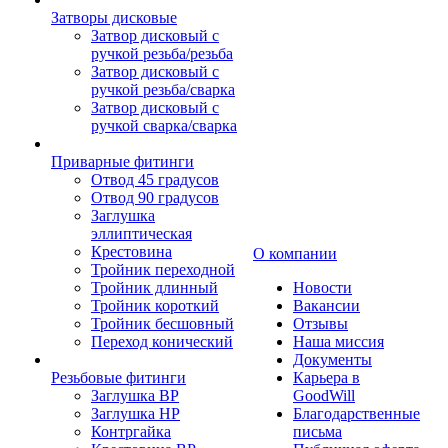
Затворы дисковые
Затвор дисковый с
ручкой резьба/резьба
Затвор дисковый с
ручкой резьба/сварка
Затвор дисковый с
ручкой сварка/сварка
Приварные фитинги
Отвод 45 градусов
Отвод 90 градусов
Заглушка
эллиптическая
Крестовина
О компании
Тройник переходной
Тройник длинный
Новости
Тройник короткий
Вакансии
Тройник бесшовный
Отзывы
Переход конический
Наша миссия
Документы
Резьбовые фитинги
Карьера в
Заглушка ВР
GoodWill
Заглушка НР
Благодарственные
Контргайка
письма