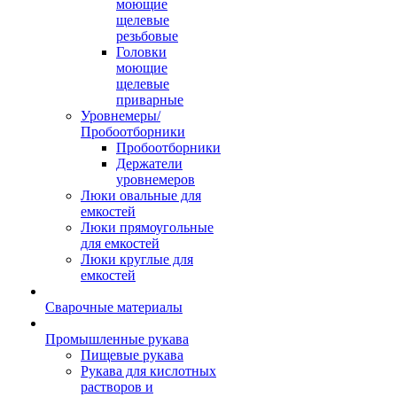
моющие
щелевые
резьбовые
Головки
моющие
щелевые
приварные
Уровнемеры/
Пробоотборники
Пробоотборники
Держатели
уровнемеров
Люки овальные для
емкостей
Люки прямоугольные
для емкостей
Люки круглые для
емкостей
Сварочные материалы
Промышленные рукава
Пищевые рукава
Рукава для кислотных
растворов и