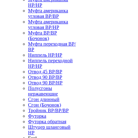
НР/НР
Муфта американка
угловая ВР/ВР
Муфта американка
угловая ВР/НР
Муфта ВР/ВР
(Бочонок)
Муфта переходная ВР/
ВР
Ниппель НР/НР
Ниппель переходной
НР/НР
Отвод 45 ВР/ВР
Отвод 90 ВР/ВР
Отвод 90 ВР/НР
Полусгоны
нержавеющие
Сгон длинный
Сгон (Бочонок)
Тройник ВР/ВР/ВР
Футорка
Футорка обратная
Штуцер шланговый
НР