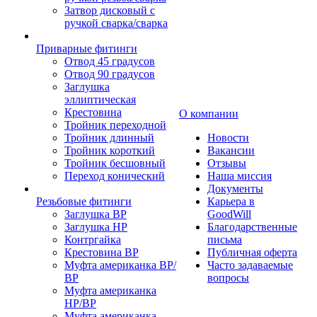
Затвор дисковый с
ручкой сварка/сварка
Приварные фитинги
Отвод 45 градусов
Отвод 90 градусов
Заглушка
эллиптическая
Крестовина
О компании
Тройник переходной
Тройник длинный
Новости
Тройник короткий
Вакансии
Тройник бесшовный
Отзывы
Переход конический
Наша миссия
Документы
Резьбовые фитинги
Карьера в
Заглушка ВР
GoodWill
Заглушка НР
Благодарственные
Контргайка
письма
Крестовина ВР
Публичная оферта
Муфта американка ВР/
Часто задаваемые
ВР
вопросы
Муфта американка
НР/ВР
Муфта американка