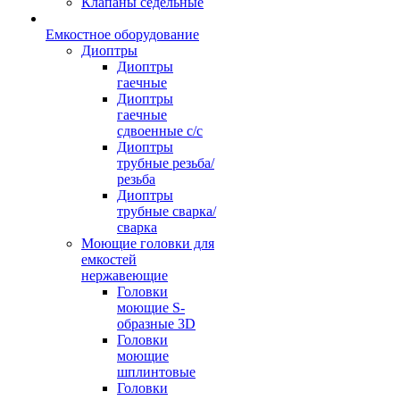
Клапаны седельные
Емкостное оборудование
Диоптры
Диоптры
гаечные
Диоптры
гаечные
сдвоенные c/c
Диоптры
трубные резьба/
резьба
Диоптры
трубные сварка/
сварка
Моющие головки для
емкостей
нержавеющие
Головки
моющие S-
образные 3D
Головки
моющие
шплинтовые
Головки