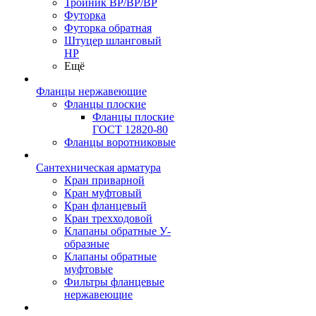
Тройник ВР/ВР/ВР
Футорка
Футорка обратная
Штуцер шланговый
НР
Ещё
Фланцы нержавеющие
Фланцы плоские
Фланцы плоские
ГОСТ 12820-80
Фланцы воротниковые
Сантехническая арматура
Кран приварной
Кран муфтовый
Кран фланцевый
Кран трехходовой
Клапаны обратные У-
образные
Клапаны обратные
муфтовые
Фильтры фланцевые
нержавеющие