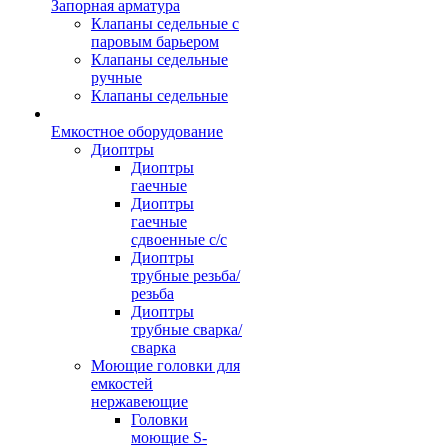
Запорная арматура
Клапаны седельные с
паровым барьером
Клапаны седельные
ручные
Клапаны седельные
Емкостное оборудование
Диоптры
Диоптры
гаечные
Диоптры
гаечные
сдвоенные c/c
Диоптры
трубные резьба/
резьба
Диоптры
трубные сварка/
сварка
Моющие головки для
емкостей
нержавеющие
Головки
моющие S-