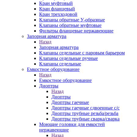
Кран муфтовый
Кран фланцевый
Кран трехходовой
Клапаны обратные У-образные
Клапаны обратные муфтовые
Фильтры фланцевые нержавеющие
Запорная арматура
Назад
Запорная арматура
Клапаны седельные с паровым барьером
Клапаны седельные ручные
Клапаны седельные
Емкостное оборудование
Назад
Емкостное оборудование
Диоптры
Назад
Диоптры
Диоптры гаечные
Диоптры гаечные сдвоенные c/c
Диоптры трубные резьба/резьба
Диоптры трубные сварка/сварка
Моющие головки для емкостей
нержавеющие
Назад