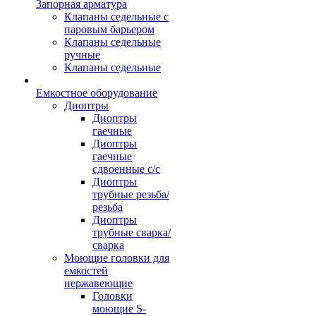
Запорная арматура
Клапаны седельные с
паровым барьером
Клапаны седельные
ручные
Клапаны седельные
Емкостное оборудование
Диоптры
Диоптры
гаечные
Диоптры
гаечные
сдвоенные c/c
Диоптры
трубные резьба/
резьба
Диоптры
трубные сварка/
сварка
Моющие головки для
емкостей
нержавеющие
Головки
моющие S-