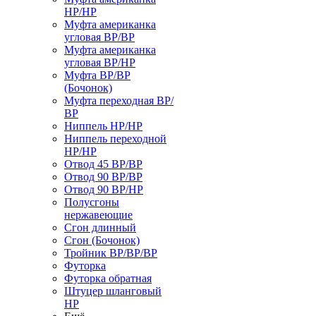
НР/НР
Муфта американка
угловая ВР/ВР
Муфта американка
угловая ВР/НР
Муфта ВР/ВР
(Бочонок)
Муфта переходная ВР/
ВР
Ниппель НР/НР
Ниппель переходной
НР/НР
Отвод 45 ВР/ВР
Отвод 90 ВР/ВР
Отвод 90 ВР/НР
Полусгоны
нержавеющие
Сгон длинный
Сгон (Бочонок)
Тройник ВР/ВР/ВР
Футорка
Футорка обратная
Штуцер шланговый
НР