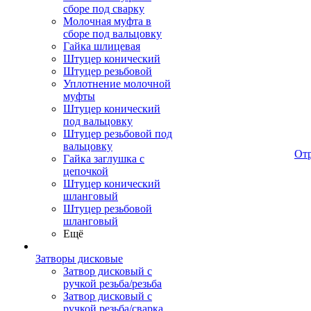
сборе под сварку
Молочная муфта в
сборе под вальцовку
Гайка шлицевая
Штуцер конический
Штуцер резьбовой
Уплотнение молочной
муфты
Штуцер конический
под вальцовку
Штуцер резьбовой под
вальцовку
От
Гайка заглушка с
цепочкой
Штуцер конический
шланговый
Штуцер резьбовой
шланговый
Ещё
Затворы дисковые
Затвор дисковый с
ручкой резьба/резьба
Затвор дисковый с
ручкой резьба/сварка