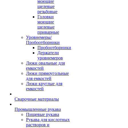
моющие
щелевые
резьбовые
Головки
моющие
щелевые
приварные
Уровнемеры/
Пробоотборники
Пробоотборники
Держатели
уровнемеров
Люки овальные для
емкостей
Люки прямоугольные
для емкостей
Люки круглые для
емкостей
Сварочные материалы
Промышленные рукава
Пищевые рукава
Рукава для кислотных
растворов и