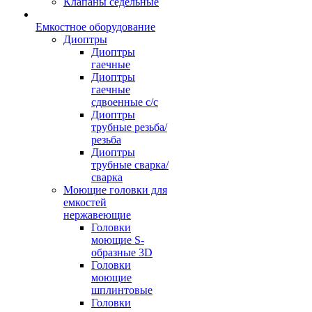
Клапаны седельные
Емкостное оборудование
Диоптры
Диоптры
гаечные
Диоптры
гаечные
сдвоенные c/c
Диоптры
трубные резьба/
резьба
Диоптры
трубные сварка/
сварка
Моющие головки для
емкостей
нержавеющие
Головки
моющие S-
образные 3D
Головки
моющие
шплинтовые
Головки