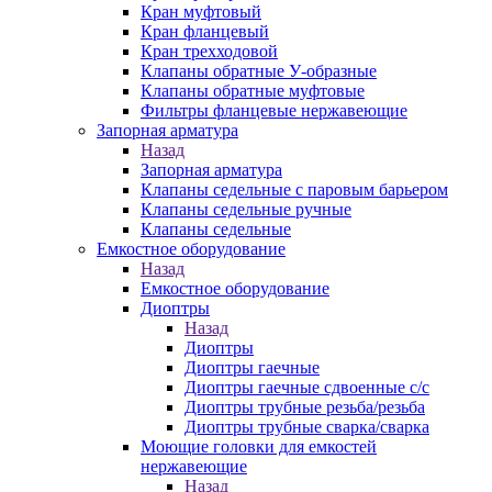
Кран муфтовый
Кран фланцевый
Кран трехходовой
Клапаны обратные У-образные
Клапаны обратные муфтовые
Фильтры фланцевые нержавеющие
Запорная арматура
Назад
Запорная арматура
Клапаны седельные с паровым барьером
Клапаны седельные ручные
Клапаны седельные
Емкостное оборудование
Назад
Емкостное оборудование
Диоптры
Назад
Диоптры
Диоптры гаечные
Диоптры гаечные сдвоенные c/c
Диоптры трубные резьба/резьба
Диоптры трубные сварка/сварка
Моющие головки для емкостей
нержавеющие
Назад