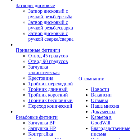
Затворы дисковые
Затвор дисковый с
ручкой резьба/резьба
Затвор дисковый с
ручкой резьба/сварка
Затвор дисковый с
ручкой сварка/сварка
Приварные фитинги
Отвод 45 градусов
Отвод 90 градусов
Заглушка
эллиптическая
Крестовина
О компании
Тройник переходной
Тройник длинный
Новости
Тройник короткий
Вакансии
Тройник бесшовный
Отзывы
Переход конический
Наша миссия
Документы
Резьбовые фитинги
Карьера в
Заглушка ВР
GoodWill
Заглушка НР
Благодарственные
Контргайка
письма