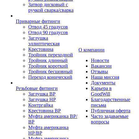
Затвор дисковый с
ручкой сварка/сварка
Приварные фитинги
Отвод 45 градусов
Отвод 90 градусов
Заглушка
эллиптическая
Крестовина
О компании
Тройник переходной
Тройник длинный
Новости
Тройник короткий
Вакансии
Тройник бесшовный
Отзывы
Переход конический
Наша миссия
Документы
Резьбовые фитинги
Карьера в
Заглушка ВР
GoodWill
Заглушка НР
Благодарственные
Контргайка
письма
Крестовина ВР
Публичная оферта
Муфта американка ВР/
Часто задаваемые
ВР
вопросы
Муфта американка
НР/ВР
Муфта американка