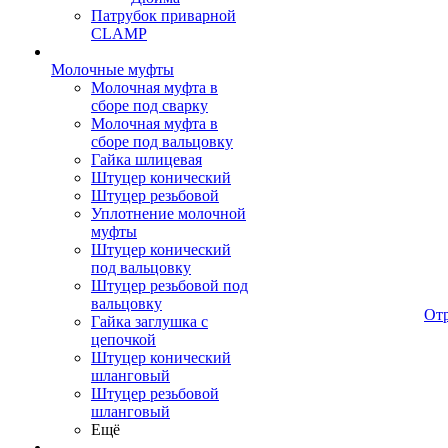
Патрубок приварной
CLAMP
Молочные муфты
Молочная муфта в
сборе под сварку
Молочная муфта в
сборе под вальцовку
Гайка шлицевая
Штуцер конический
Штуцер резьбовой
Уплотнение молочной
муфты
Штуцер конический
под вальцовку
Штуцер резьбовой под
вальцовку
От
Гайка заглушка с
цепочкой
Штуцер конический
шланговый
Штуцер резьбовой
шланговый
Ещё