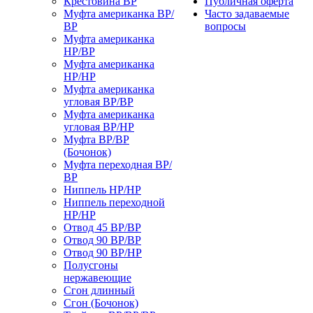
Крестовина ВР
Публичная оферта
Муфта американка ВР/
Часто задаваемые
ВР
вопросы
Муфта американка
НР/ВР
Муфта американка
НР/НР
Муфта американка
угловая ВР/ВР
Муфта американка
угловая ВР/НР
Муфта ВР/ВР
(Бочонок)
Муфта переходная ВР/
ВР
Ниппель НР/НР
Ниппель переходной
НР/НР
Отвод 45 ВР/ВР
Отвод 90 ВР/ВР
Отвод 90 ВР/НР
Полусгоны
нержавеющие
Сгон длинный
Сгон (Бочонок)