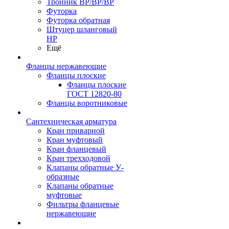
Тройник ВР/ВР/ВР
Футорка
Футорка обратная
Штуцер шланговый
НР
Ещё
Фланцы нержавеющие
Фланцы плоские
Фланцы плоские
ГОСТ 12820-80
Фланцы воротниковые
Сантехническая арматура
Кран приварной
Кран муфтовый
Кран фланцевый
Кран трехходовой
Клапаны обратные У-
образные
Клапаны обратные
муфтовые
Фильтры фланцевые
нержавеющие