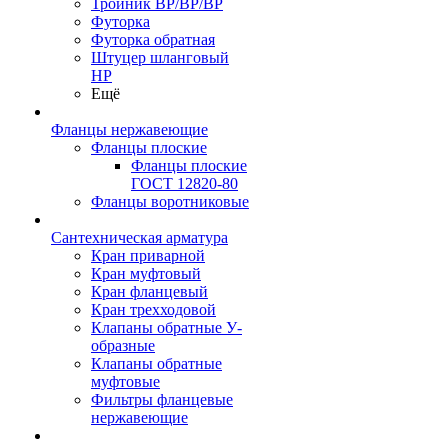
Тройник ВР/ВР/ВР
Футорка
Футорка обратная
Штуцер шланговый
НР
Ещё
Фланцы нержавеющие
Фланцы плоские
Фланцы плоские
ГОСТ 12820-80
Фланцы воротниковые
Сантехническая арматура
Кран приварной
Кран муфтовый
Кран фланцевый
Кран трехходовой
Клапаны обратные У-
образные
Клапаны обратные
муфтовые
Фильтры фланцевые
нержавеющие