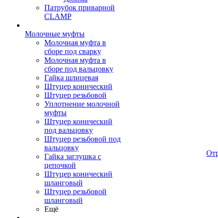
Патрубок приварной
CLAMP
Молочные муфты
Молочная муфта в
сборе под сварку
Молочная муфта в
сборе под вальцовку
Гайка шлицевая
Штуцер конический
Штуцер резьбовой
Уплотнение молочной
муфты
Штуцер конический
под вальцовку
Штуцер резьбовой под
вальцовку
От
Гайка заглушка с
цепочкой
Штуцер конический
шланговый
Штуцер резьбовой
шланговый
Ещё