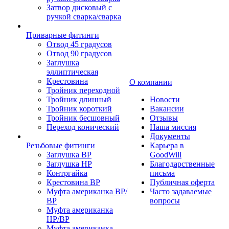
Затвор дисковый с
ручкой сварка/сварка
Приварные фитинги
Отвод 45 градусов
Отвод 90 градусов
Заглушка
эллиптическая
Крестовина
О компании
Тройник переходной
Тройник длинный
Новости
Тройник короткий
Вакансии
Тройник бесшовный
Отзывы
Переход конический
Наша миссия
Документы
Резьбовые фитинги
Карьера в
Заглушка ВР
GoodWill
Заглушка НР
Благодарственные
Контргайка
письма
Крестовина ВР
Публичная оферта
Муфта американка ВР/
Часто задаваемые
ВР
вопросы
Муфта американка
НР/ВР
Муфта американка