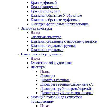
Кран муфтовый
Кран фланцевый
Кран трехходовой
Клапаны обратные У-образные
Клапаны обратные муфтовые
Фильтры фланцевые нержавеющие
Запорная арматура
Назад
Запорная арматура
Клапаны седельные с паровым барьером
Клапаны седельные ручные
Клапаны седельные
Емкостное оборудование
Назад
Емкостное оборудование
Диоптры
Назад
Диоптры
Диоптры гаечные
Диоптры гаечные сдвоенные c/c
Диоптры трубные резьба/резьба
Диоптры трубные сварка/сварка
Моющие головки для емкостей
нержавеющие
Назад