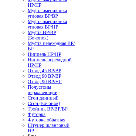
НР/НР
Муфта американка
угловая ВР/ВР
Муфта американка
угловая ВР/НР
Муфта ВР/ВР
(Бочонок)
Муфта переходная ВР/
ВР
Ниппель НР/НР
Ниппель переходной
НР/НР
Отвод 45 ВР/ВР
Отвод 90 ВР/ВР
Отвод 90 ВР/НР
Полусгоны
нержавеющие
Сгон длинный
Сгон (Бочонок)
Тройник ВР/ВР/ВР
Футорка
Футорка обратная
Штуцер шланговый
НР