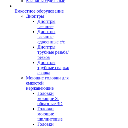
Клапаны седельные
Емкостное оборудование
Диоптры
Диоптры
гаечные
Диоптры
гаечные
сдвоенные c/c
Диоптры
трубные резьба/
резьба
Диоптры
трубные сварка/
сварка
Моющие головки для
емкостей
нержавеющие
Головки
моющие S-
образные 3D
Головки
моющие
шплинтовые
Головки