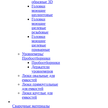
образные 3D
Головки
моющие
шплинтовые
Головки
моющие
щелевые
резьбовые
Головки
моющие
щелевые
приварные
Уровнемеры/
Пробоотборники
Пробоотборники
Держатели
уровнемеров
Люки овальные для
емкостей
Люки прямоугольные
для емкостей
Люки круглые для
емкостей
Сварочные материалы