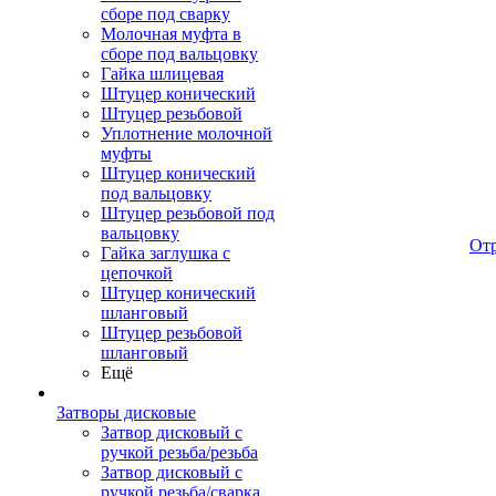
сборе под сварку
Молочная муфта в
сборе под вальцовку
Гайка шлицевая
Штуцер конический
Штуцер резьбовой
Уплотнение молочной
муфты
Штуцер конический
под вальцовку
Штуцер резьбовой под
вальцовку
От
Гайка заглушка с
цепочкой
Штуцер конический
шланговый
Штуцер резьбовой
шланговый
Ещё
Затворы дисковые
Затвор дисковый с
ручкой резьба/резьба
Затвор дисковый с
ручкой резьба/сварка