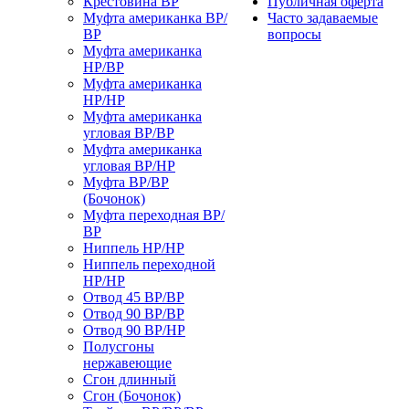
Крестовина ВР
Публичная оферта
Муфта американка ВР/
Часто задаваемые
ВР
вопросы
Муфта американка
НР/ВР
Муфта американка
НР/НР
Муфта американка
угловая ВР/ВР
Муфта американка
угловая ВР/НР
Муфта ВР/ВР
(Бочонок)
Муфта переходная ВР/
ВР
Ниппель НР/НР
Ниппель переходной
НР/НР
Отвод 45 ВР/ВР
Отвод 90 ВР/ВР
Отвод 90 ВР/НР
Полусгоны
нержавеющие
Сгон длинный
Сгон (Бочонок)