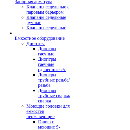
Запорная арматура
Клапаны седельные с
паровым барьером
Клапаны седельные
ручные
Клапаны седельные
Емкостное оборудование
Диоптры
Диоптры
гаечные
Диоптры
гаечные
сдвоенные c/c
Диоптры
трубные резьба/
резьба
Диоптры
трубные сварка/
сварка
Моющие головки для
емкостей
нержавеющие
Головки
моющие S-