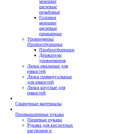
моющие
щелевые
резьбовые
Головки
моющие
щелевые
приварные
Уровнемеры/
Пробоотборники
Пробоотборники
Держатели
уровнемеров
Люки овальные для
емкостей
Люки прямоугольные
для емкостей
Люки круглые для
емкостей
Сварочные материалы
Промышленные рукава
Пищевые рукава
Рукава для кислотных
растворов и