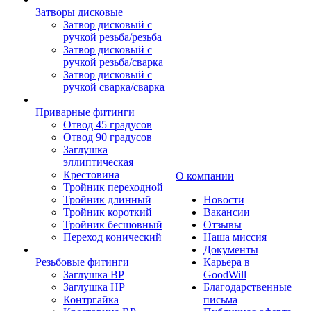
Затворы дисковые
Затвор дисковый с
ручкой резьба/резьба
Затвор дисковый с
ручкой резьба/сварка
Затвор дисковый с
ручкой сварка/сварка
Приварные фитинги
Отвод 45 градусов
Отвод 90 градусов
Заглушка
эллиптическая
Крестовина
О компании
Тройник переходной
Тройник длинный
Новости
Тройник короткий
Вакансии
Тройник бесшовный
Отзывы
Переход конический
Наша миссия
Документы
Резьбовые фитинги
Карьера в
Заглушка ВР
GoodWill
Заглушка НР
Благодарственные
Контргайка
письма