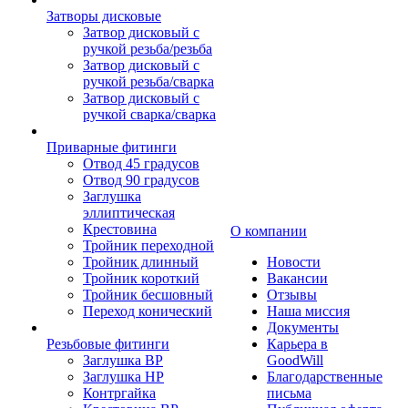
Затворы дисковые
Затвор дисковый с
ручкой резьба/резьба
Затвор дисковый с
ручкой резьба/сварка
Затвор дисковый с
ручкой сварка/сварка
Приварные фитинги
Отвод 45 градусов
Отвод 90 градусов
Заглушка
эллиптическая
Крестовина
О компании
Тройник переходной
Тройник длинный
Новости
Тройник короткий
Вакансии
Тройник бесшовный
Отзывы
Переход конический
Наша миссия
Документы
Резьбовые фитинги
Карьера в
Заглушка ВР
GoodWill
Заглушка НР
Благодарственные
Контргайка
письма