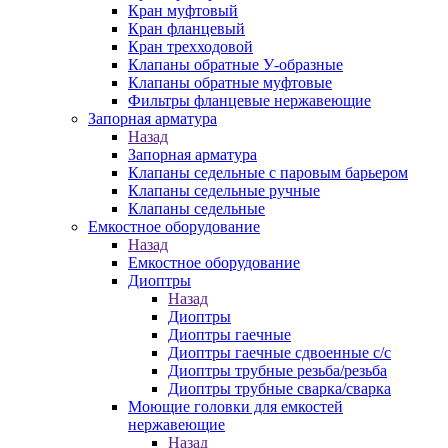
Кран муфтовый
Кран фланцевый
Кран трехходовой
Клапаны обратные У-образные
Клапаны обратные муфтовые
Фильтры фланцевые нержавеющие
Запорная арматура
Назад
Запорная арматура
Клапаны седельные с паровым барьером
Клапаны седельные ручные
Клапаны седельные
Емкостное оборудование
Назад
Емкостное оборудование
Диоптры
Назад
Диоптры
Диоптры гаечные
Диоптры гаечные сдвоенные c/c
Диоптры трубные резьба/резьба
Диоптры трубные сварка/сварка
Моющие головки для емкостей
нержавеющие
Назад