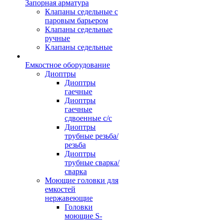
Запорная арматура
Клапаны седельные с
паровым барьером
Клапаны седельные
ручные
Клапаны седельные
Емкостное оборудование
Диоптры
Диоптры
гаечные
Диоптры
гаечные
сдвоенные c/c
Диоптры
трубные резьба/
резьба
Диоптры
трубные сварка/
сварка
Моющие головки для
емкостей
нержавеющие
Головки
моющие S-