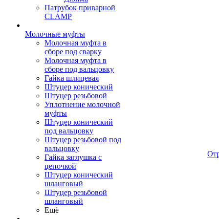
Патрубок приварной
CLAMP
Молочные муфты
Молочная муфта в
сборе под сварку
Молочная муфта в
сборе под вальцовку
Гайка шлицевая
Штуцер конический
Штуцер резьбовой
Уплотнение молочной
муфты
Штуцер конический
под вальцовку
Штуцер резьбовой под
вальцовку
От
Гайка заглушка с
цепочкой
Штуцер конический
шланговый
Штуцер резьбовой
шланговый
Ещё