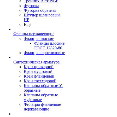
Тройник ВР/ВР/ВР
Футорка
Футорка обратная
Штуцер шланговый
НР
Ещё
Фланцы нержавеющие
Фланцы плоские
Фланцы плоские
ГОСТ 12820-80
Фланцы воротниковые
Сантехническая арматура
Кран приварной
Кран муфтовый
Кран фланцевый
Кран трехходовой
Клапаны обратные У-
образные
Клапаны обратные
муфтовые
Фильтры фланцевые
нержавеющие