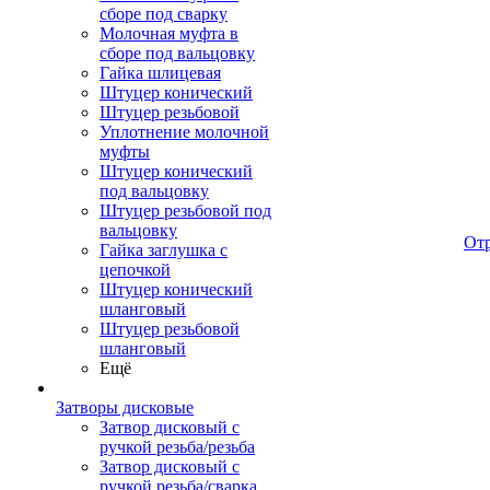
сборе под сварку
Молочная муфта в
сборе под вальцовку
Гайка шлицевая
Штуцер конический
Штуцер резьбовой
Уплотнение молочной
муфты
Штуцер конический
под вальцовку
Штуцер резьбовой под
вальцовку
От
Гайка заглушка с
цепочкой
Штуцер конический
шланговый
Штуцер резьбовой
шланговый
Ещё
Затворы дисковые
Затвор дисковый с
ручкой резьба/резьба
Затвор дисковый с
ручкой резьба/сварка