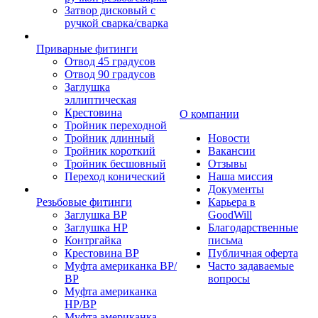
Затвор дисковый с
ручкой сварка/сварка
Приварные фитинги
Отвод 45 градусов
Отвод 90 градусов
Заглушка
эллиптическая
Крестовина
О компании
Тройник переходной
Тройник длинный
Новости
Тройник короткий
Вакансии
Тройник бесшовный
Отзывы
Переход конический
Наша миссия
Документы
Резьбовые фитинги
Карьера в
Заглушка ВР
GoodWill
Заглушка НР
Благодарственные
Контргайка
письма
Крестовина ВР
Публичная оферта
Муфта американка ВР/
Часто задаваемые
ВР
вопросы
Муфта американка
НР/ВР
Муфта американка