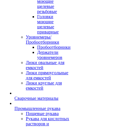
моющие
щелевые
резьбовые
Головки
моющие
щелевые
приварные
Уровнемеры/
Пробоотборники
Пробоотборники
Держатели
уровнемеров
Люки овальные для
емкостей
Люки прямоугольные
для емкостей
Люки круглые для
емкостей
Сварочные материалы
Промышленные рукава
Пищевые рукава
Рукава для кислотных
растворов и