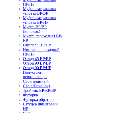
НР/НР
Муфта американка
угловая ВР/ВР
Муфта американка
угловая ВР/НР
Муфта ВР/ВР
(Бочонок)
Муфта переходная ВР/
ВР
Ниппель НР/НР
Ниппель переходной
НР/НР
Отвод 45 ВР/ВР
Отвод 90 ВР/ВР
Отвод 90 ВР/НР
Полусгоны
нержавеющие
Сгон длинный
Сгон (Бочонок)
Тройник ВР/ВР/ВР
Футорка
Футорка обратная
Штуцер шланговый
НР