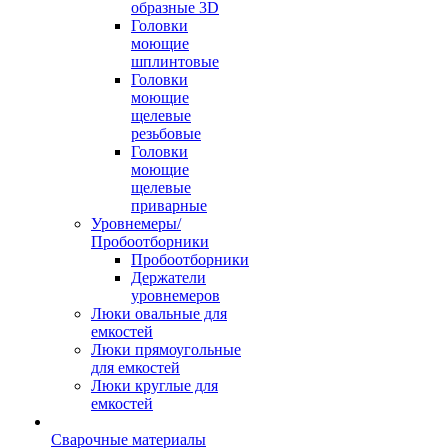
образные 3D
Головки
моющие
шплинтовые
Головки
моющие
щелевые
резьбовые
Головки
моющие
щелевые
приварные
Уровнемеры/
Пробоотборники
Пробоотборники
Держатели
уровнемеров
Люки овальные для
емкостей
Люки прямоугольные
для емкостей
Люки круглые для
емкостей
Сварочные материалы