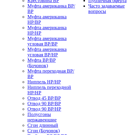
Крестовина ВР
Публичная оферта
Муфта американка ВР/
Часто задаваемые
ВР
вопросы
Муфта американка
НР/ВР
Муфта американка
НР/НР
Муфта американка
угловая ВР/ВР
Муфта американка
угловая ВР/НР
Муфта ВР/ВР
(Бочонок)
Муфта переходная ВР/
ВР
Ниппель НР/НР
Ниппель переходной
НР/НР
Отвод 45 ВР/ВР
Отвод 90 ВР/ВР
Отвод 90 ВР/НР
Полусгоны
нержавеющие
Сгон длинный
Сгон (Бочонок)