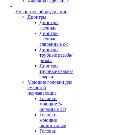
Клапаны седельные
Емкостное оборудование
Диоптры
Диоптры
гаечные
Диоптры
гаечные
сдвоенные c/c
Диоптры
трубные резьба/
резьба
Диоптры
трубные сварка/
сварка
Моющие головки для
емкостей
нержавеющие
Головки
моющие S-
образные 3D
Головки
моющие
шплинтовые
Головки