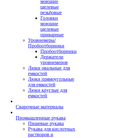
моющие
щелевые
резьбовые
Головки
моющие
щелевые
приварные
Уровнемеры/
Пробоотборники
Пробоотборники
Держатели
уровнемеров
Люки овальные для
емкостей
Люки прямоугольные
для емкостей
Люки круглые для
емкостей
Сварочные материалы
Промышленные рукава
Пищевые рукава
Рукава для кислотных
растворов и