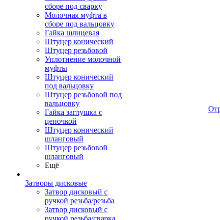
сборе под сварку
Молочная муфта в
сборе под вальцовку
Гайка шлицевая
Штуцер конический
Штуцер резьбовой
Уплотнение молочной
муфты
Штуцер конический
под вальцовку
Штуцер резьбовой под
вальцовку
От
Гайка заглушка с
цепочкой
Штуцер конический
шланговый
Штуцер резьбовой
шланговый
Ещё
Затворы дисковые
Затвор дисковый с
ручкой резьба/резьба
Затвор дисковый с
ручкой резьба/сварка