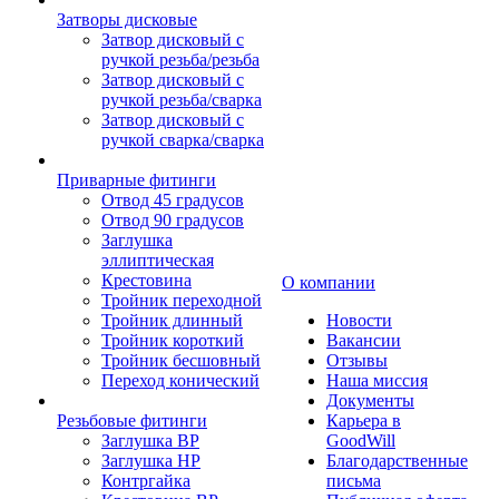
Затворы дисковые
Затвор дисковый с
ручкой резьба/резьба
Затвор дисковый с
ручкой резьба/сварка
Затвор дисковый с
ручкой сварка/сварка
Приварные фитинги
Отвод 45 градусов
Отвод 90 градусов
Заглушка
эллиптическая
Крестовина
О компании
Тройник переходной
Тройник длинный
Новости
Тройник короткий
Вакансии
Тройник бесшовный
Отзывы
Переход конический
Наша миссия
Документы
Резьбовые фитинги
Карьера в
Заглушка ВР
GoodWill
Заглушка НР
Благодарственные
Контргайка
письма