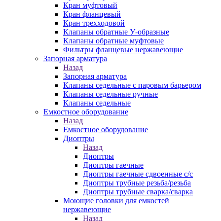
Кран муфтовый
Кран фланцевый
Кран трехходовой
Клапаны обратные У-образные
Клапаны обратные муфтовые
Фильтры фланцевые нержавеющие
Запорная арматура
Назад
Запорная арматура
Клапаны седельные с паровым барьером
Клапаны седельные ручные
Клапаны седельные
Емкостное оборудование
Назад
Емкостное оборудование
Диоптры
Назад
Диоптры
Диоптры гаечные
Диоптры гаечные сдвоенные c/c
Диоптры трубные резьба/резьба
Диоптры трубные сварка/сварка
Моющие головки для емкостей
нержавеющие
Назад