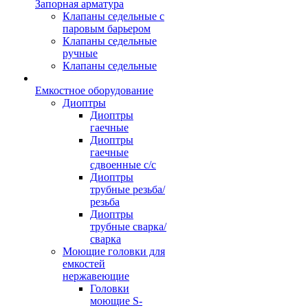
Запорная арматура
Клапаны седельные с
паровым барьером
Клапаны седельные
ручные
Клапаны седельные
Емкостное оборудование
Диоптры
Диоптры
гаечные
Диоптры
гаечные
сдвоенные c/c
Диоптры
трубные резьба/
резьба
Диоптры
трубные сварка/
сварка
Моющие головки для
емкостей
нержавеющие
Головки
моющие S-