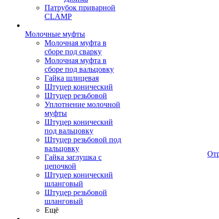
Патрубок приварной
CLAMP
Молочные муфты
Молочная муфта в
сборе под сварку
Молочная муфта в
сборе под вальцовку
Гайка шлицевая
Штуцер конический
Штуцер резьбовой
Уплотнение молочной
муфты
Штуцер конический
под вальцовку
Штуцер резьбовой под
вальцовку
От
Гайка заглушка с
цепочкой
Штуцер конический
шланговый
Штуцер резьбовой
шланговый
Ещё