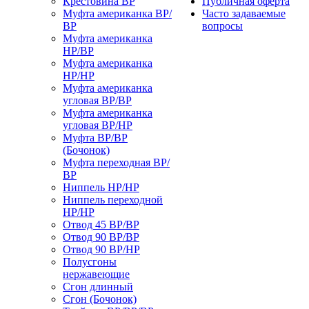
Крестовина ВР
Публичная оферта
Муфта американка ВР/
Часто задаваемые
ВР
вопросы
Муфта американка
НР/ВР
Муфта американка
НР/НР
Муфта американка
угловая ВР/ВР
Муфта американка
угловая ВР/НР
Муфта ВР/ВР
(Бочонок)
Муфта переходная ВР/
ВР
Ниппель НР/НР
Ниппель переходной
НР/НР
Отвод 45 ВР/ВР
Отвод 90 ВР/ВР
Отвод 90 ВР/НР
Полусгоны
нержавеющие
Сгон длинный
Сгон (Бочонок)