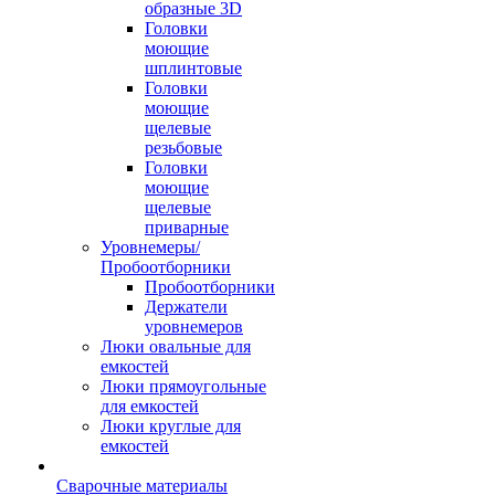
образные 3D
Головки
моющие
шплинтовые
Головки
моющие
щелевые
резьбовые
Головки
моющие
щелевые
приварные
Уровнемеры/
Пробоотборники
Пробоотборники
Держатели
уровнемеров
Люки овальные для
емкостей
Люки прямоугольные
для емкостей
Люки круглые для
емкостей
Сварочные материалы