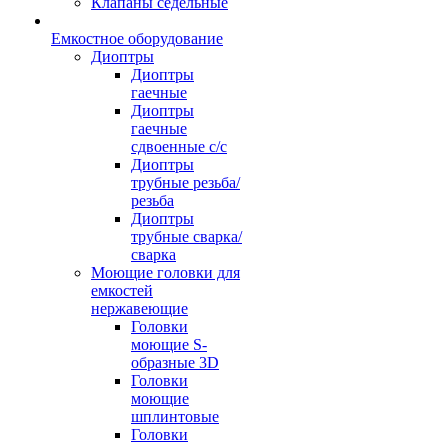
Клапаны седельные
Емкостное оборудование
Диоптры
Диоптры
гаечные
Диоптры
гаечные
сдвоенные c/c
Диоптры
трубные резьба/
резьба
Диоптры
трубные сварка/
сварка
Моющие головки для
емкостей
нержавеющие
Головки
моющие S-
образные 3D
Головки
моющие
шплинтовые
Головки