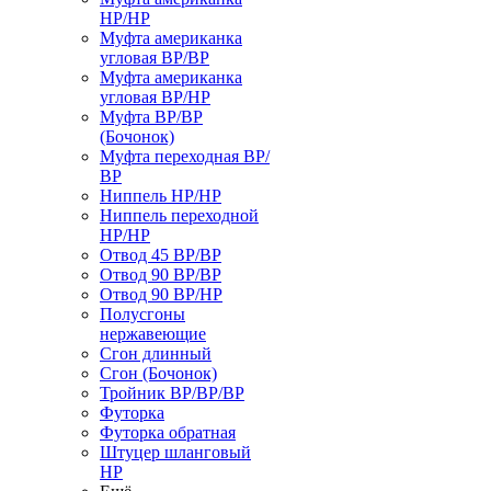
НР/НР
Муфта американка
угловая ВР/ВР
Муфта американка
угловая ВР/НР
Муфта ВР/ВР
(Бочонок)
Муфта переходная ВР/
ВР
Ниппель НР/НР
Ниппель переходной
НР/НР
Отвод 45 ВР/ВР
Отвод 90 ВР/ВР
Отвод 90 ВР/НР
Полусгоны
нержавеющие
Сгон длинный
Сгон (Бочонок)
Тройник ВР/ВР/ВР
Футорка
Футорка обратная
Штуцер шланговый
НР