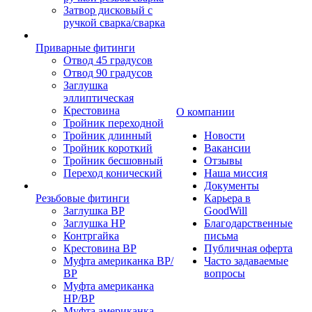
Затвор дисковый с
ручкой сварка/сварка
Приварные фитинги
Отвод 45 градусов
Отвод 90 градусов
Заглушка
эллиптическая
Крестовина
О компании
Тройник переходной
Тройник длинный
Новости
Тройник короткий
Вакансии
Тройник бесшовный
Отзывы
Переход конический
Наша миссия
Документы
Резьбовые фитинги
Карьера в
Заглушка ВР
GoodWill
Заглушка НР
Благодарственные
Контргайка
письма
Крестовина ВР
Публичная оферта
Муфта американка ВР/
Часто задаваемые
ВР
вопросы
Муфта американка
НР/ВР
Муфта американка