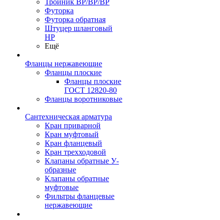
Тройник ВР/ВР/ВР
Футорка
Футорка обратная
Штуцер шланговый
НР
Ещё
Фланцы нержавеющие
Фланцы плоские
Фланцы плоские
ГОСТ 12820-80
Фланцы воротниковые
Сантехническая арматура
Кран приварной
Кран муфтовый
Кран фланцевый
Кран трехходовой
Клапаны обратные У-
образные
Клапаны обратные
муфтовые
Фильтры фланцевые
нержавеющие