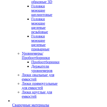
образные 3D
Головки
моющие
шплинтовые
Головки
моющие
щелевые
резьбовые
Головки
моющие
щелевые
приварные
Уровнемеры/
Пробоотборники
Пробоотборники
Держатели
уровнемеров
Люки овальные для
емкостей
Люки прямоугольные
для емкостей
Люки круглые для
емкостей
Сварочные материалы