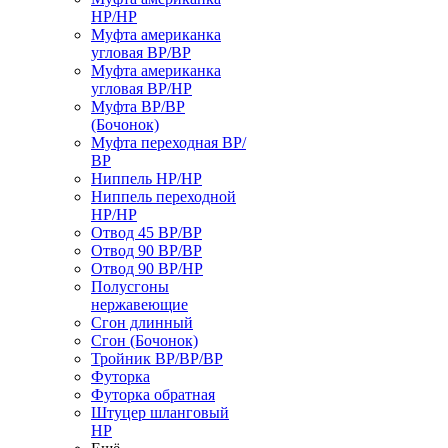
НР/НР
Муфта американка
угловая ВР/ВР
Муфта американка
угловая ВР/НР
Муфта ВР/ВР
(Бочонок)
Муфта переходная ВР/
ВР
Ниппель НР/НР
Ниппель переходной
НР/НР
Отвод 45 ВР/ВР
Отвод 90 ВР/ВР
Отвод 90 ВР/НР
Полусгоны
нержавеющие
Сгон длинный
Сгон (Бочонок)
Тройник ВР/ВР/ВР
Футорка
Футорка обратная
Штуцер шланговый
НР