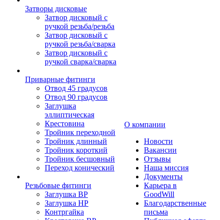
Затворы дисковые
Затвор дисковый с
ручкой резьба/резьба
Затвор дисковый с
ручкой резьба/сварка
Затвор дисковый с
ручкой сварка/сварка
Приварные фитинги
Отвод 45 градусов
Отвод 90 градусов
Заглушка
эллиптическая
Крестовина
О компании
Тройник переходной
Тройник длинный
Новости
Тройник короткий
Вакансии
Тройник бесшовный
Отзывы
Переход конический
Наша миссия
Документы
Резьбовые фитинги
Карьера в
Заглушка ВР
GoodWill
Заглушка НР
Благодарственные
Контргайка
письма