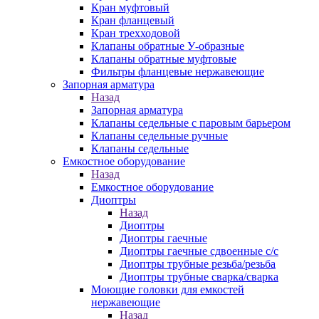
Кран муфтовый
Кран фланцевый
Кран трехходовой
Клапаны обратные У-образные
Клапаны обратные муфтовые
Фильтры фланцевые нержавеющие
Запорная арматура
Назад
Запорная арматура
Клапаны седельные с паровым барьером
Клапаны седельные ручные
Клапаны седельные
Емкостное оборудование
Назад
Емкостное оборудование
Диоптры
Назад
Диоптры
Диоптры гаечные
Диоптры гаечные сдвоенные c/c
Диоптры трубные резьба/резьба
Диоптры трубные сварка/сварка
Моющие головки для емкостей
нержавеющие
Назад