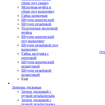
сборе под сварку
Молочная муфта в
сборе под вальцовку
Гайка шлицевая
Штуцер конический
Штуцер резьбовой
Уплотнение молочной
муфты
Штуцер конический
под вальцовку
Штуцер резьбовой под
вальцовку
От
Гайка заглушка с
цепочкой
Штуцер конический
шланговый
Штуцер резьбовой
шланговый
Ещё
Затворы дисковые
Затвор дисковый с
ручкой резьба/резьба
Затвор дисковый с
ручкой резьба/сварка