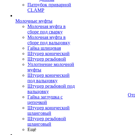
Патрубок приварной
CLAMP
Молочные муфты
Молочная муфта в
сборе под сварку
Молочная муфта в
сборе под вальцовку
Гайка шлицевая
Штуцер конический
Штуцер резьбовой
Уплотнение молочной
муфты
Штуцер конический
под вальцовку
Штуцер резьбовой под
вальцовку
От
Гайка заглушка с
цепочкой
Штуцер конический
шланговый
Штуцер резьбовой
шланговый
Ещё