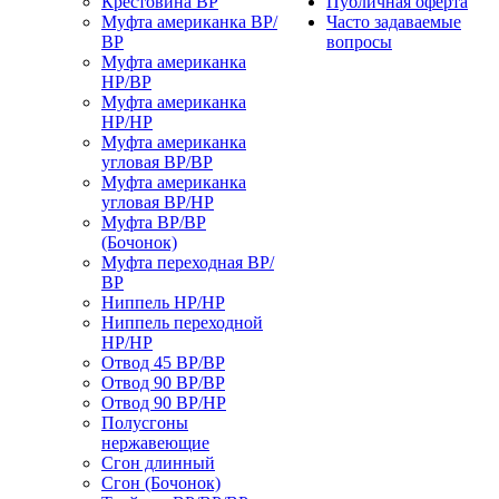
Крестовина ВР
Публичная оферта
Муфта американка ВР/
Часто задаваемые
ВР
вопросы
Муфта американка
НР/ВР
Муфта американка
НР/НР
Муфта американка
угловая ВР/ВР
Муфта американка
угловая ВР/НР
Муфта ВР/ВР
(Бочонок)
Муфта переходная ВР/
ВР
Ниппель НР/НР
Ниппель переходной
НР/НР
Отвод 45 ВР/ВР
Отвод 90 ВР/ВР
Отвод 90 ВР/НР
Полусгоны
нержавеющие
Сгон длинный
Сгон (Бочонок)