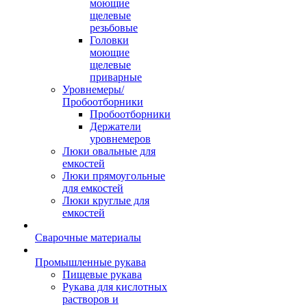
моющие
щелевые
резьбовые
Головки
моющие
щелевые
приварные
Уровнемеры/
Пробоотборники
Пробоотборники
Держатели
уровнемеров
Люки овальные для
емкостей
Люки прямоугольные
для емкостей
Люки круглые для
емкостей
Сварочные материалы
Промышленные рукава
Пищевые рукава
Рукава для кислотных
растворов и