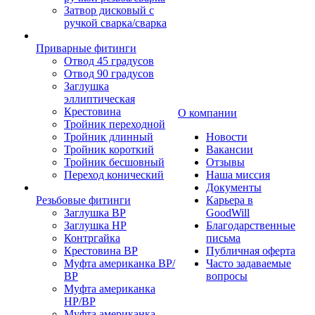
Затвор дисковый с
ручкой сварка/сварка
Приварные фитинги
Отвод 45 градусов
Отвод 90 градусов
Заглушка
эллиптическая
Крестовина
О компании
Тройник переходной
Тройник длинный
Новости
Тройник короткий
Вакансии
Тройник бесшовный
Отзывы
Переход конический
Наша миссия
Документы
Резьбовые фитинги
Карьера в
Заглушка ВР
GoodWill
Заглушка НР
Благодарственные
Контргайка
письма
Крестовина ВР
Публичная оферта
Муфта американка ВР/
Часто задаваемые
ВР
вопросы
Муфта американка
НР/ВР
Муфта американка