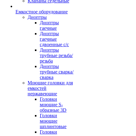
Клапаны седельные
Емкостное оборудование
Диоптры
Диоптры
гаечные
Диоптры
гаечные
сдвоенные c/c
Диоптры
трубные резьба/
резьба
Диоптры
трубные сварка/
сварка
Моющие головки для
емкостей
нержавеющие
Головки
моющие S-
образные 3D
Головки
моющие
шплинтовые
Головки