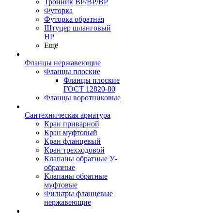
Тройник ВР/ВР/ВР
Футорка
Футорка обратная
Штуцер шланговый
НР
Ещё
Фланцы нержавеющие
Фланцы плоские
Фланцы плоские
ГОСТ 12820-80
Фланцы воротниковые
Сантехническая арматура
Кран приварной
Кран муфтовый
Кран фланцевый
Кран трехходовой
Клапаны обратные У-
образные
Клапаны обратные
муфтовые
Фильтры фланцевые
нержавеющие