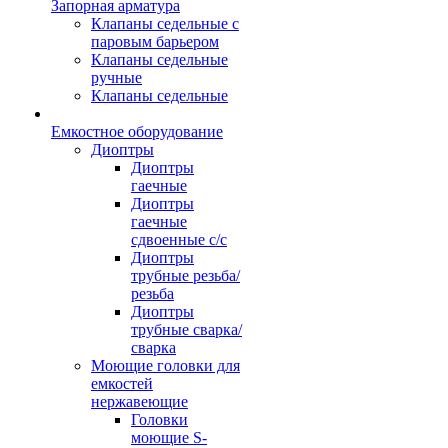
Запорная арматура
Клапаны седельные с
паровым барьером
Клапаны седельные
ручные
Клапаны седельные
Емкостное оборудование
Диоптры
Диоптры
гаечные
Диоптры
гаечные
сдвоенные c/c
Диоптры
трубные резьба/
резьба
Диоптры
трубные сварка/
сварка
Моющие головки для
емкостей
нержавеющие
Головки
моющие S-