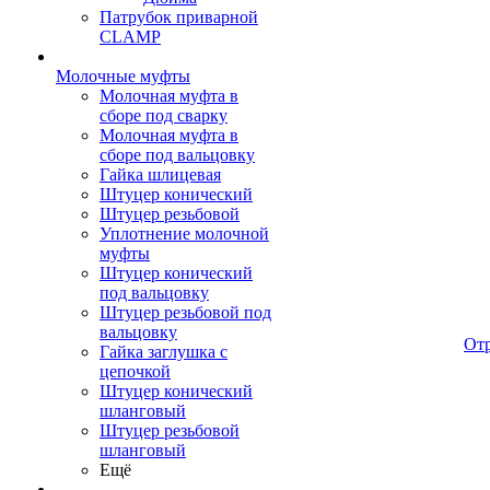
Патрубок приварной
CLAMP
Молочные муфты
Молочная муфта в
сборе под сварку
Молочная муфта в
сборе под вальцовку
Гайка шлицевая
Штуцер конический
Штуцер резьбовой
Уплотнение молочной
муфты
Штуцер конический
под вальцовку
Штуцер резьбовой под
вальцовку
От
Гайка заглушка с
цепочкой
Штуцер конический
шланговый
Штуцер резьбовой
шланговый
Ещё