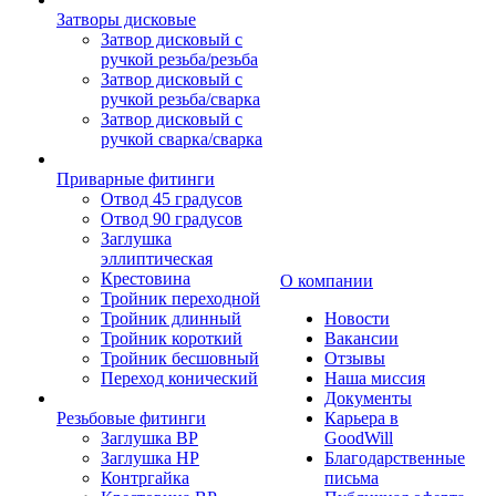
Затворы дисковые
Затвор дисковый с
ручкой резьба/резьба
Затвор дисковый с
ручкой резьба/сварка
Затвор дисковый с
ручкой сварка/сварка
Приварные фитинги
Отвод 45 градусов
Отвод 90 градусов
Заглушка
эллиптическая
Крестовина
О компании
Тройник переходной
Тройник длинный
Новости
Тройник короткий
Вакансии
Тройник бесшовный
Отзывы
Переход конический
Наша миссия
Документы
Резьбовые фитинги
Карьера в
Заглушка ВР
GoodWill
Заглушка НР
Благодарственные
Контргайка
письма