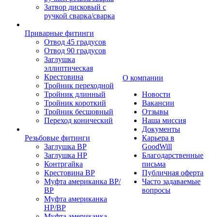
Затвор дисковый с
ручкой сварка/сварка
Приварные фитинги
Отвод 45 градусов
Отвод 90 градусов
Заглушка
эллиптическая
Крестовина
О компании
Тройник переходной
Тройник длинный
Новости
Тройник короткий
Вакансии
Тройник бесшовный
Отзывы
Переход конический
Наша миссия
Документы
Резьбовые фитинги
Карьера в
Заглушка ВР
GoodWill
Заглушка НР
Благодарственные
Контргайка
письма
Крестовина ВР
Публичная оферта
Муфта американка ВР/
Часто задаваемые
ВР
вопросы
Муфта американка
НР/ВР
Муфта американка