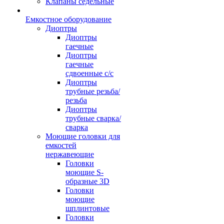
Клапаны седельные
Емкостное оборудование
Диоптры
Диоптры
гаечные
Диоптры
гаечные
сдвоенные c/c
Диоптры
трубные резьба/
резьба
Диоптры
трубные сварка/
сварка
Моющие головки для
емкостей
нержавеющие
Головки
моющие S-
образные 3D
Головки
моющие
шплинтовые
Головки