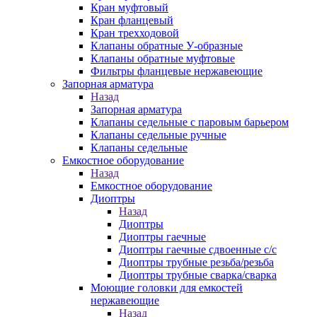
Кран муфтовый
Кран фланцевый
Кран трехходовой
Клапаны обратные У-образные
Клапаны обратные муфтовые
Фильтры фланцевые нержавеющие
Запорная арматура
Назад
Запорная арматура
Клапаны седельные с паровым барьером
Клапаны седельные ручные
Клапаны седельные
Емкостное оборудование
Назад
Емкостное оборудование
Диоптры
Назад
Диоптры
Диоптры гаечные
Диоптры гаечные сдвоенные c/c
Диоптры трубные резьба/резьба
Диоптры трубные сварка/сварка
Моющие головки для емкостей
нержавеющие
Назад