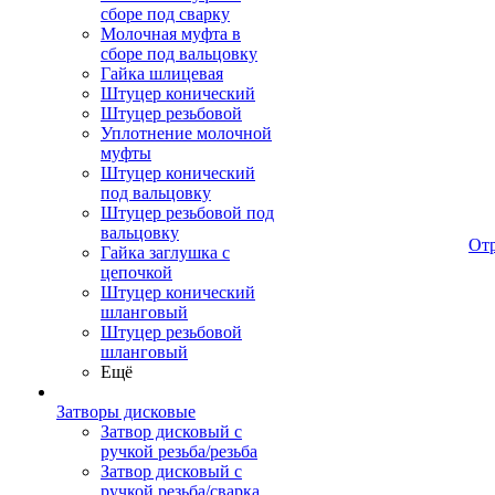
сборе под сварку
Молочная муфта в
сборе под вальцовку
Гайка шлицевая
Штуцер конический
Штуцер резьбовой
Уплотнение молочной
муфты
Штуцер конический
под вальцовку
Штуцер резьбовой под
вальцовку
От
Гайка заглушка с
цепочкой
Штуцер конический
шланговый
Штуцер резьбовой
шланговый
Ещё
Затворы дисковые
Затвор дисковый с
ручкой резьба/резьба
Затвор дисковый с
ручкой резьба/сварка