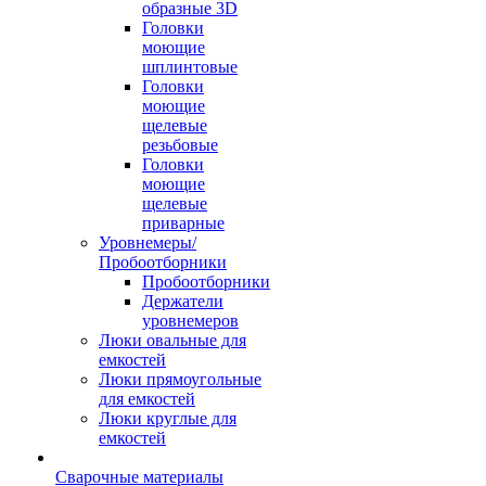
образные 3D
Головки
моющие
шплинтовые
Головки
моющие
щелевые
резьбовые
Головки
моющие
щелевые
приварные
Уровнемеры/
Пробоотборники
Пробоотборники
Держатели
уровнемеров
Люки овальные для
емкостей
Люки прямоугольные
для емкостей
Люки круглые для
емкостей
Сварочные материалы