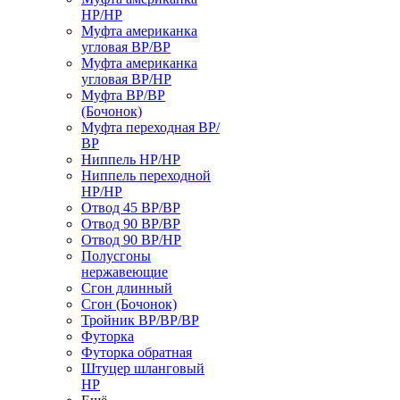
НР/НР
Муфта американка
угловая ВР/ВР
Муфта американка
угловая ВР/НР
Муфта ВР/ВР
(Бочонок)
Муфта переходная ВР/
ВР
Ниппель НР/НР
Ниппель переходной
НР/НР
Отвод 45 ВР/ВР
Отвод 90 ВР/ВР
Отвод 90 ВР/НР
Полусгоны
нержавеющие
Сгон длинный
Сгон (Бочонок)
Тройник ВР/ВР/ВР
Футорка
Футорка обратная
Штуцер шланговый
НР