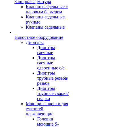
Запорная арматура
Клапаны седельные с
паровым барьером
Клапаны седельные
ручные
Клапаны седельные
Емкостное оборудование
Диоптры
Диоптры
гаечные
Диоптры
гаечные
сдвоенные c/c
Диоптры
трубные резьба/
резьба
Диоптры
трубные сварка/
сварка
Моющие головки для
емкостей
нержавеющие
Головки
моющие S-