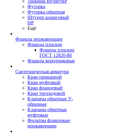
Тройник ВР/ВР/ВР
Футорка
Футорка обратная
Штуцер шланговый
НР
Ещё
Фланцы нержавеющие
Фланцы плоские
Фланцы плоские
ГОСТ 12820-80
Фланцы воротниковые
Сантехническая арматура
Кран приварной
Кран муфтовый
Кран фланцевый
Кран трехходовой
Клапаны обратные У-
образные
Клапаны обратные
муфтовые
Фильтры фланцевые
нержавеющие