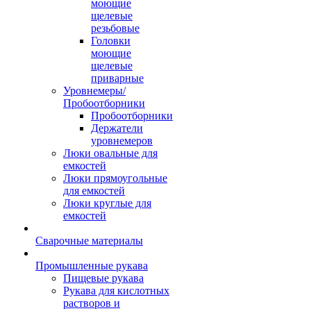
моющие
щелевые
резьбовые
Головки
моющие
щелевые
приварные
Уровнемеры/
Пробоотборники
Пробоотборники
Держатели
уровнемеров
Люки овальные для
емкостей
Люки прямоугольные
для емкостей
Люки круглые для
емкостей
Сварочные материалы
Промышленные рукава
Пищевые рукава
Рукава для кислотных
растворов и