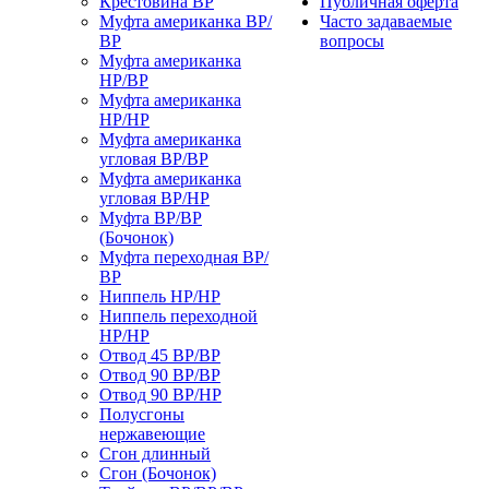
Крестовина ВР
Публичная оферта
Муфта американка ВР/
Часто задаваемые
ВР
вопросы
Муфта американка
НР/ВР
Муфта американка
НР/НР
Муфта американка
угловая ВР/ВР
Муфта американка
угловая ВР/НР
Муфта ВР/ВР
(Бочонок)
Муфта переходная ВР/
ВР
Ниппель НР/НР
Ниппель переходной
НР/НР
Отвод 45 ВР/ВР
Отвод 90 ВР/ВР
Отвод 90 ВР/НР
Полусгоны
нержавеющие
Сгон длинный
Сгон (Бочонок)