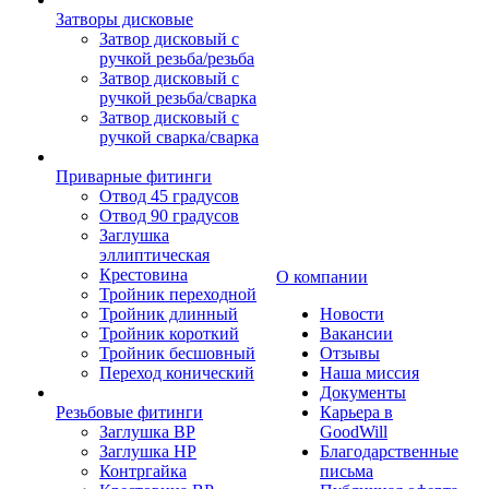
Затворы дисковые
Затвор дисковый с
ручкой резьба/резьба
Затвор дисковый с
ручкой резьба/сварка
Затвор дисковый с
ручкой сварка/сварка
Приварные фитинги
Отвод 45 градусов
Отвод 90 градусов
Заглушка
эллиптическая
Крестовина
О компании
Тройник переходной
Тройник длинный
Новости
Тройник короткий
Вакансии
Тройник бесшовный
Отзывы
Переход конический
Наша миссия
Документы
Резьбовые фитинги
Карьера в
Заглушка ВР
GoodWill
Заглушка НР
Благодарственные
Контргайка
письма