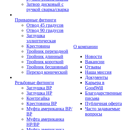
Затвор дисковый с
ручкой сварка/сварка
Приварные фитинги
Отвод 45 градусов
Отвод 90 градусов
Заглушка
эллиптическая
Крестовина
О компании
Тройник переходной
Тройник длинный
Новости
Тройник короткий
Вакансии
Тройник бесшовный
Отзывы
Переход конический
Наша миссия
Документы
Резьбовые фитинги
Карьера в
Заглушка ВР
GoodWill
Заглушка НР
Благодарственные
Контргайка
письма
Крестовина ВР
Публичная оферта
Муфта американка ВР/
Часто задаваемые
ВР
вопросы
Муфта американка
НР/ВР
Муфта американка