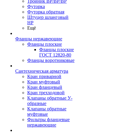
Тройник ВР/ВР/ВР
Футорка
Футорка обратная
Штуцер шланговый
НР
Ещё
Фланцы нержавеющие
Фланцы плоские
Фланцы плоские
ГОСТ 12820-80
Фланцы воротниковые
Сантехническая арматура
Кран приварной
Кран муфтовый
Кран фланцевый
Кран трехходовой
Клапаны обратные У-
образные
Клапаны обратные
муфтовые
Фильтры фланцевые
нержавеющие