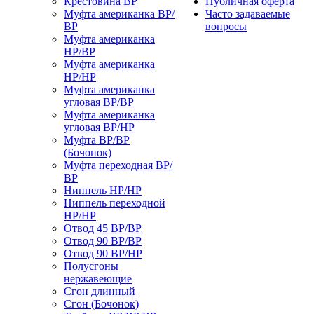
Крестовина ВР
Публичная оферта
Муфта американка ВР/
Часто задаваемые
ВР
вопросы
Муфта американка
НР/ВР
Муфта американка
НР/НР
Муфта американка
угловая ВР/ВР
Муфта американка
угловая ВР/НР
Муфта ВР/ВР
(Бочонок)
Муфта переходная ВР/
ВР
Ниппель НР/НР
Ниппель переходной
НР/НР
Отвод 45 ВР/ВР
Отвод 90 ВР/ВР
Отвод 90 ВР/НР
Полусгоны
нержавеющие
Сгон длинный
Сгон (Бочонок)