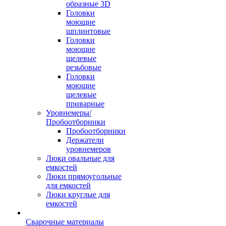
образные 3D
Головки
моющие
шплинтовые
Головки
моющие
щелевые
резьбовые
Головки
моющие
щелевые
приварные
Уровнемеры/
Пробоотборники
Пробоотборники
Держатели
уровнемеров
Люки овальные для
емкостей
Люки прямоугольные
для емкостей
Люки круглые для
емкостей
Сварочные материалы