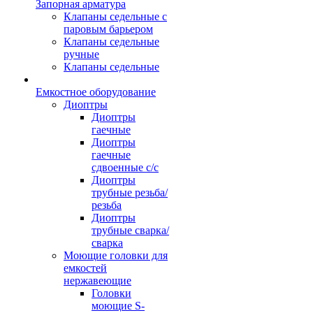
Запорная арматура
Клапаны седельные с
паровым барьером
Клапаны седельные
ручные
Клапаны седельные
Емкостное оборудование
Диоптры
Диоптры
гаечные
Диоптры
гаечные
сдвоенные c/c
Диоптры
трубные резьба/
резьба
Диоптры
трубные сварка/
сварка
Моющие головки для
емкостей
нержавеющие
Головки
моющие S-