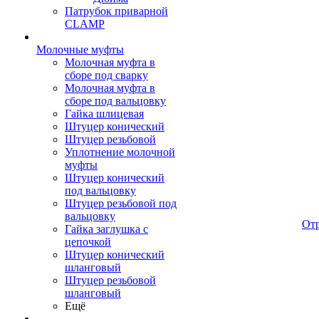
Патрубок приварной
CLAMP
Молочные муфты
Молочная муфта в
сборе под сварку
Молочная муфта в
сборе под вальцовку
Гайка шлицевая
Штуцер конический
Штуцер резьбовой
Уплотнение молочной
муфты
Штуцер конический
под вальцовку
Штуцер резьбовой под
вальцовку
От
Гайка заглушка с
цепочкой
Штуцер конический
шланговый
Штуцер резьбовой
шланговый
Ещё