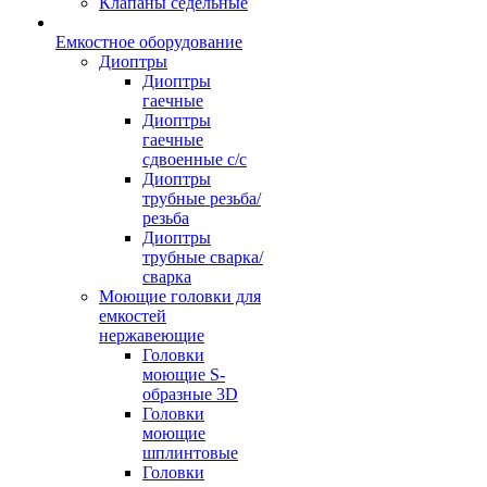
Клапаны седельные
Емкостное оборудование
Диоптры
Диоптры
гаечные
Диоптры
гаечные
сдвоенные c/c
Диоптры
трубные резьба/
резьба
Диоптры
трубные сварка/
сварка
Моющие головки для
емкостей
нержавеющие
Головки
моющие S-
образные 3D
Головки
моющие
шплинтовые
Головки