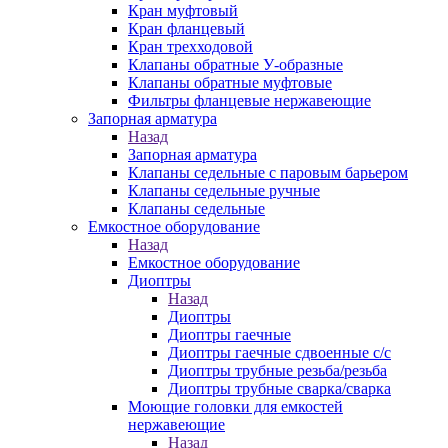
Кран муфтовый
Кран фланцевый
Кран трехходовой
Клапаны обратные У-образные
Клапаны обратные муфтовые
Фильтры фланцевые нержавеющие
Запорная арматура
Назад
Запорная арматура
Клапаны седельные с паровым барьером
Клапаны седельные ручные
Клапаны седельные
Емкостное оборудование
Назад
Емкостное оборудование
Диоптры
Назад
Диоптры
Диоптры гаечные
Диоптры гаечные сдвоенные c/c
Диоптры трубные резьба/резьба
Диоптры трубные сварка/сварка
Моющие головки для емкостей
нержавеющие
Назад