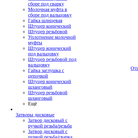
сборе под сварку
Молочная муфта в
сборе под вальцовку
Гайка шлицевая
Штуцер конический
Штуцер резьбовой
Уплотнение молочной
муфты
Штуцер конический
под вальцовку
Штуцер резьбовой под
вальцовку
От
Гайка заглушка с
цепочкой
Штуцер конический
шланговый
Штуцер резьбовой
шланговый
Ещё
Затворы дисковые
Затвор дисковый с
ручкой резьба/резьба
Затвор дисковый с
ручкой резьба/сварка