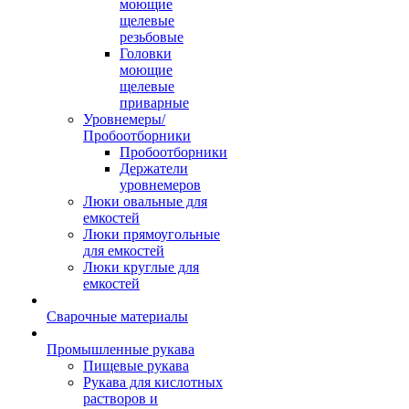
моющие
щелевые
резьбовые
Головки
моющие
щелевые
приварные
Уровнемеры/
Пробоотборники
Пробоотборники
Держатели
уровнемеров
Люки овальные для
емкостей
Люки прямоугольные
для емкостей
Люки круглые для
емкостей
Сварочные материалы
Промышленные рукава
Пищевые рукава
Рукава для кислотных
растворов и