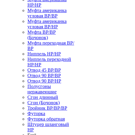
НР/НР
Муфта американка
угловая ВР/ВР
Муфта американка
угловая ВР/НР
Муфта ВР/ВР
(Бочонок)
Муфта переходная ВР/
ВР
Ниппель НР/НР
Ниппель переходной
НР/НР
Отвод 45 ВР/ВР
Отвод 90 ВР/ВР
Отвод 90 ВР/НР
Полусгоны
нержавеющие
Сгон длинный
Сгон (Бочонок)
Тройник ВР/ВР/ВР
Футорка
Футорка обратная
Штуцер шланговый
НР