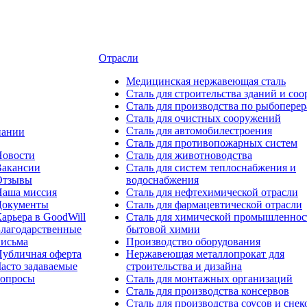
Отрасли
Медицинcкая нержавеющая сталь
Сталь для строительства зданий и со
Сталь для производства по рыбоперер
Сталь для очистных сооружений
Сталь для автомобилестроения
пании
Сталь для противопожарных систем
Новости
Сталь для животноводства
Вакансии
Сталь для систем теплоснабжения и
Отзывы
водоснабжения
Наша миссия
Сталь для нефтехимической отрасли
Документы
Сталь для фармацевтической отрасли
арьера в GoodWill
Сталь для химической промышленнос
лагодарственные
бытовой химии
письма
Производство оборудования
убличная оферта
Нержавеющая металлопрокат для
асто задаваемые
строительства и дизайна
вопросы
Сталь для монтажных организаций
Сталь для производства консервов
Сталь для производства соусов и снек