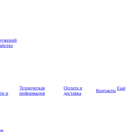
оружений
аботке
Техническая
Оплата и
Ещё
Контакты
ти и
информация
доставка
ов