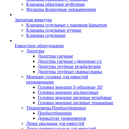
Клапаны обратные муфтовые
Фильтры фланцевые нержавеющие
Запорная арматура
Клапаны седельные с паровым барьером
Клапаны седельные ручные
Клапаны седельные
Емкостное оборудование
Диоптры
Диоптры гаечные
Диоптры гаечные сдвоенные c/c
Диоптры трубные резьба/резьба
Диоптры трубные сварка/сварка
Моющие головки для емкостей
нержавеющие
Головки моющие S-образные 3D
Головки моющие шплинтовые
Головки моющие щелевые резьбовые
Головки моющие щелевые приварные
Уровнемеры/Пробоотборники
Пробоотборники
Держатели уровнемеров
Люки овальные для емкостей
Люки прямоугольные для емкостей