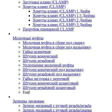
Заглушки кламп (CLAMP)
Хомуты кламп (CLAMP)
Хомуты кламп (CLAMP) 1 Дюйм
Хомуты кламп (CLAMP) 1,5 Дюйма
Хомуты кламп (CLAMP) 2 Дюйма
Хомуты кламп (CLAMP) 3 Дюйма
Патрубок приварной CLAMP
Молочные муфты
Молочная муфта в сборе под сварку
Молочная муфта в сборе под вальцовку
Гайка шлицевая
Штуцер конический
Штуцер резьбовой
Уплотнение молочной муфты
Штуцер конический под вальцовку
Штуцер резьбовой под вальцовку
Гайка заглушка с цепочкой
Штуцер конический шланговый
Штуцер резьбовой шланговый
Ещё
Затворы дисковые
Затвор дисковый с ручкой резьба/резьба
Затвор дисковый с ручкой резьба/сварка