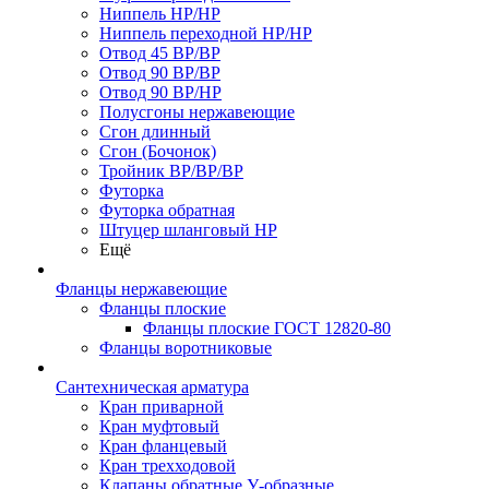
Ниппель НР/НР
Ниппель переходной НР/НР
Отвод 45 ВР/ВР
Отвод 90 ВР/ВР
Отвод 90 ВР/НР
Полусгоны нержавеющие
Сгон длинный
Сгон (Бочонок)
Тройник ВР/ВР/ВР
Футорка
Футорка обратная
Штуцер шланговый НР
Ещё
Фланцы нержавеющие
Фланцы плоские
Фланцы плоские ГОСТ 12820-80
Фланцы воротниковые
Сантехническая арматура
Кран приварной
Кран муфтовый
Кран фланцевый
Кран трехходовой
Клапаны обратные У-образные