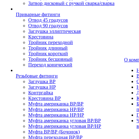
Затвор дисковый с ручкой сварка/сварка
Приварные фитинги
Отвод 45 градусов
Отвод 90 градусов
Заглушка эллиптическая
Крестовина
Тройник переходной
Тройник длинный
Тройник короткий
Тройник бесшовный
О ком
Переход конический
Резьбовые фитинги
Заглушка ВР
Заглушка НР
Контргайка
Крестовина ВР
К
Муфта американка ВР/ВР
Б
Муфта американка НР/ВР
Муфта американка НР/НР
П
Муфта американка угловая ВР/ВР
Ч
Муфта американка угловая ВР/НР
Муфта ВР/ВР (Бочонок)
Муфта переходная ВР/ВР