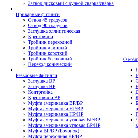
Затвор дисковый с ручкой сварка/сварка
Приварные фитинги
Отвод 45 градусов
Отвод 90 градусов
Заглушка эллиптическая
Крестовина
Тройник переходной
Тройник длинный
Тройник короткий
Тройник бесшовный
О ком
Переход конический
Резьбовые фитинги
Заглушка ВР
Заглушка НР
Контргайка
Крестовина ВР
К
Муфта американка ВР/ВР
Б
Муфта американка НР/ВР
Муфта американка НР/НР
П
Муфта американка угловая ВР/ВР
Ч
Муфта американка угловая ВР/НР
Муфта ВР/ВР (Бочонок)
Муфта переходная ВР/ВР