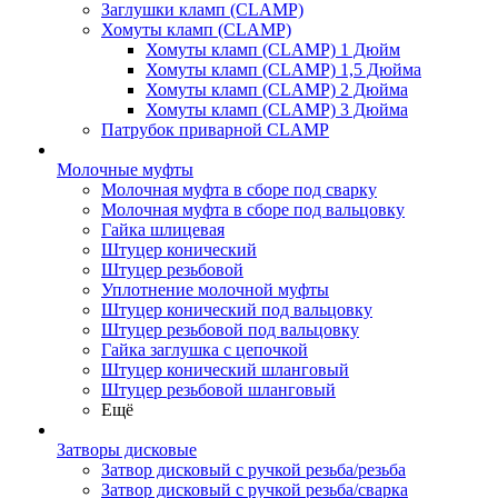
Заглушки кламп (CLAMP)
Хомуты кламп (CLAMP)
Хомуты кламп (CLAMP) 1 Дюйм
Хомуты кламп (CLAMP) 1,5 Дюйма
Хомуты кламп (CLAMP) 2 Дюйма
Хомуты кламп (CLAMP) 3 Дюйма
Патрубок приварной CLAMP
Молочные муфты
Молочная муфта в сборе под сварку
Молочная муфта в сборе под вальцовку
Гайка шлицевая
Штуцер конический
Штуцер резьбовой
Уплотнение молочной муфты
Штуцер конический под вальцовку
Штуцер резьбовой под вальцовку
Гайка заглушка с цепочкой
Штуцер конический шланговый
Штуцер резьбовой шланговый
Ещё
Затворы дисковые
Затвор дисковый с ручкой резьба/резьба
Затвор дисковый с ручкой резьба/сварка