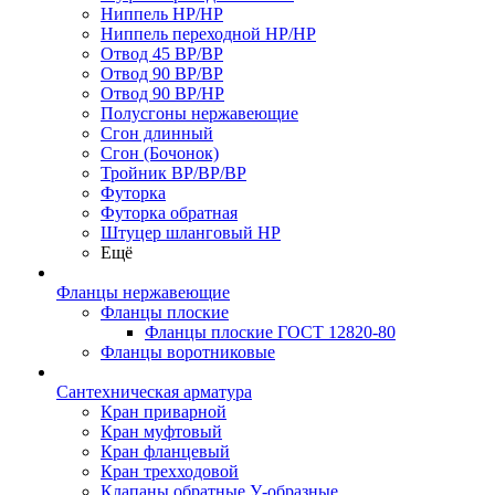
Ниппель НР/НР
Ниппель переходной НР/НР
Отвод 45 ВР/ВР
Отвод 90 ВР/ВР
Отвод 90 ВР/НР
Полусгоны нержавеющие
Сгон длинный
Сгон (Бочонок)
Тройник ВР/ВР/ВР
Футорка
Футорка обратная
Штуцер шланговый НР
Ещё
Фланцы нержавеющие
Фланцы плоские
Фланцы плоские ГОСТ 12820-80
Фланцы воротниковые
Сантехническая арматура
Кран приварной
Кран муфтовый
Кран фланцевый
Кран трехходовой
Клапаны обратные У-образные