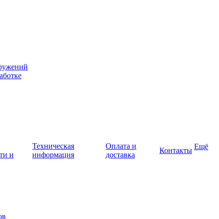
оружений
аботке
Техническая
Оплата и
Ещё
Контакты
ти и
информация
доставка
ов