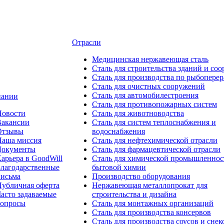
Отрасли
Медицинcкая нержавеющая сталь
Сталь для строительства зданий и со
Сталь для производства по рыбоперер
Сталь для очистных сооружений
Сталь для автомобилестроения
пании
Сталь для противопожарных систем
Новости
Сталь для животноводства
Вакансии
Сталь для систем теплоснабжения и
Отзывы
водоснабжения
Наша миссия
Сталь для нефтехимической отрасли
Документы
Сталь для фармацевтической отрасли
арьера в GoodWill
Сталь для химической промышленнос
лагодарственные
бытовой химии
письма
Производство оборудования
убличная оферта
Нержавеющая металлопрокат для
асто задаваемые
строительства и дизайна
вопросы
Сталь для монтажных организаций
Сталь для производства консервов
Сталь для производства соусов и снек