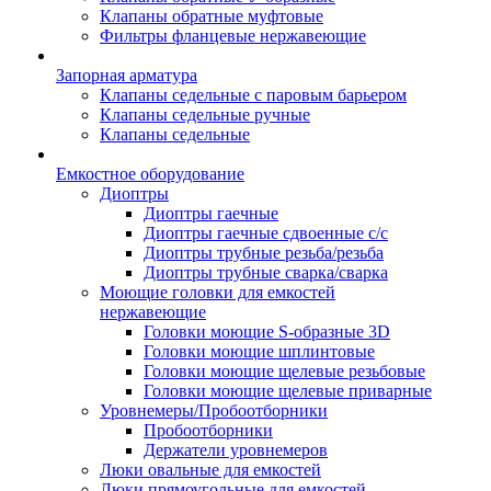
Клапаны обратные муфтовые
Фильтры фланцевые нержавеющие
Запорная арматура
Клапаны седельные с паровым барьером
Клапаны седельные ручные
Клапаны седельные
Емкостное оборудование
Диоптры
Диоптры гаечные
Диоптры гаечные сдвоенные c/c
Диоптры трубные резьба/резьба
Диоптры трубные сварка/сварка
Моющие головки для емкостей
нержавеющие
Головки моющие S-образные 3D
Головки моющие шплинтовые
Головки моющие щелевые резьбовые
Головки моющие щелевые приварные
Уровнемеры/Пробоотборники
Пробоотборники
Держатели уровнемеров
Люки овальные для емкостей
Люки прямоугольные для емкостей