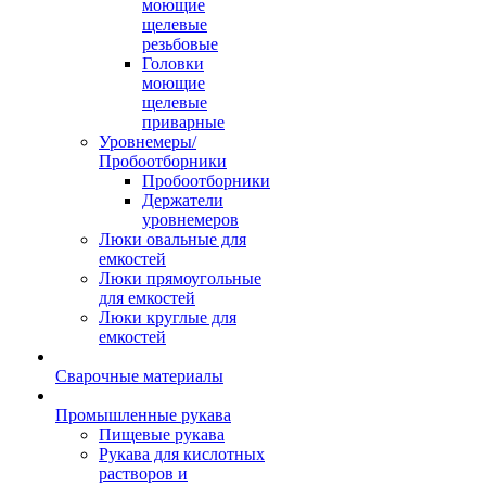
моющие
щелевые
резьбовые
Головки
моющие
щелевые
приварные
Уровнемеры/
Пробоотборники
Пробоотборники
Держатели
уровнемеров
Люки овальные для
емкостей
Люки прямоугольные
для емкостей
Люки круглые для
емкостей
Сварочные материалы
Промышленные рукава
Пищевые рукава
Рукава для кислотных
растворов и