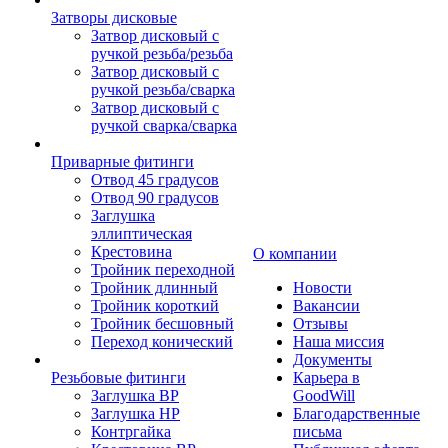
Затворы дисковые
Затвор дисковый с
ручкой резьба/резьба
Затвор дисковый с
ручкой резьба/сварка
Затвор дисковый с
ручкой сварка/сварка
Приварные фитинги
Отвод 45 градусов
Отвод 90 градусов
Заглушка
эллиптическая
Крестовина
О компании
Тройник переходной
Тройник длинный
Новости
Тройник короткий
Вакансии
Тройник бесшовный
Отзывы
Переход конический
Наша миссия
Документы
Резьбовые фитинги
Карьера в
Заглушка ВР
GoodWill
Заглушка НР
Благодарственные
Контргайка
письма