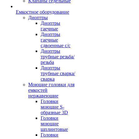
Клапаны седельные
Емкостное оборудование
Диоптры
Диоптры
гаечные
Диоптры
гаечные
сдвоенные c/c
Диоптры
трубные резьба/
резьба
Диоптры
трубные сварка/
сварка
Моющие головки для
емкостей
нержавеющие
Головки
моющие S-
образные 3D
Головки
моющие
шплинтовые
Головки