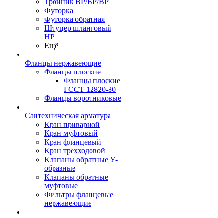
Тройник ВР/ВР/ВР
Футорка
Футорка обратная
Штуцер шланговый
НР
Ещё
Фланцы нержавеющие
Фланцы плоские
Фланцы плоские
ГОСТ 12820-80
Фланцы воротниковые
Сантехническая арматура
Кран приварной
Кран муфтовый
Кран фланцевый
Кран трехходовой
Клапаны обратные У-
образные
Клапаны обратные
муфтовые
Фильтры фланцевые
нержавеющие