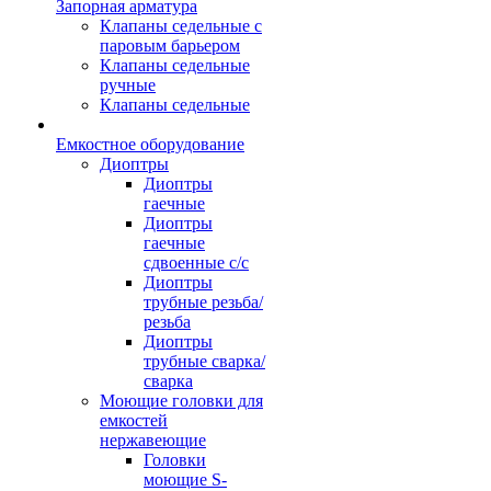
Запорная арматура
Клапаны седельные с
паровым барьером
Клапаны седельные
ручные
Клапаны седельные
Емкостное оборудование
Диоптры
Диоптры
гаечные
Диоптры
гаечные
сдвоенные c/c
Диоптры
трубные резьба/
резьба
Диоптры
трубные сварка/
сварка
Моющие головки для
емкостей
нержавеющие
Головки
моющие S-