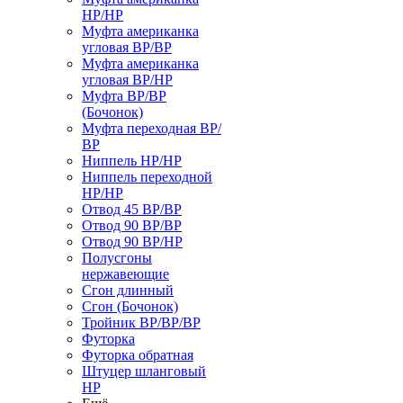
НР/НР
Муфта американка
угловая ВР/ВР
Муфта американка
угловая ВР/НР
Муфта ВР/ВР
(Бочонок)
Муфта переходная ВР/
ВР
Ниппель НР/НР
Ниппель переходной
НР/НР
Отвод 45 ВР/ВР
Отвод 90 ВР/ВР
Отвод 90 ВР/НР
Полусгоны
нержавеющие
Сгон длинный
Сгон (Бочонок)
Тройник ВР/ВР/ВР
Футорка
Футорка обратная
Штуцер шланговый
НР