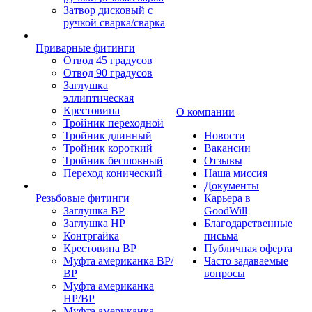
Затвор дисковый с
ручкой сварка/сварка
Приварные фитинги
Отвод 45 градусов
Отвод 90 градусов
Заглушка
эллиптическая
Крестовина
О компании
Тройник переходной
Тройник длинный
Новости
Тройник короткий
Вакансии
Тройник бесшовный
Отзывы
Переход конический
Наша миссия
Документы
Резьбовые фитинги
Карьера в
Заглушка ВР
GoodWill
Заглушка НР
Благодарственные
Контргайка
письма
Крестовина ВР
Публичная оферта
Муфта американка ВР/
Часто задаваемые
ВР
вопросы
Муфта американка
НР/ВР
Муфта американка