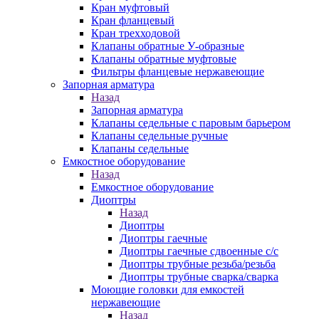
Кран муфтовый
Кран фланцевый
Кран трехходовой
Клапаны обратные У-образные
Клапаны обратные муфтовые
Фильтры фланцевые нержавеющие
Запорная арматура
Назад
Запорная арматура
Клапаны седельные с паровым барьером
Клапаны седельные ручные
Клапаны седельные
Емкостное оборудование
Назад
Емкостное оборудование
Диоптры
Назад
Диоптры
Диоптры гаечные
Диоптры гаечные сдвоенные c/c
Диоптры трубные резьба/резьба
Диоптры трубные сварка/сварка
Моющие головки для емкостей
нержавеющие
Назад