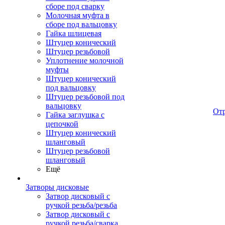
сборе под сварку
Молочная муфта в
сборе под вальцовку
Гайка шлицевая
Штуцер конический
Штуцер резьбовой
Уплотнение молочной
муфты
Штуцер конический
под вальцовку
Штуцер резьбовой под
вальцовку
От
Гайка заглушка с
цепочкой
Штуцер конический
шланговый
Штуцер резьбовой
шланговый
Ещё
Затворы дисковые
Затвор дисковый с
ручкой резьба/резьба
Затвор дисковый с
ручкой резьба/сварка