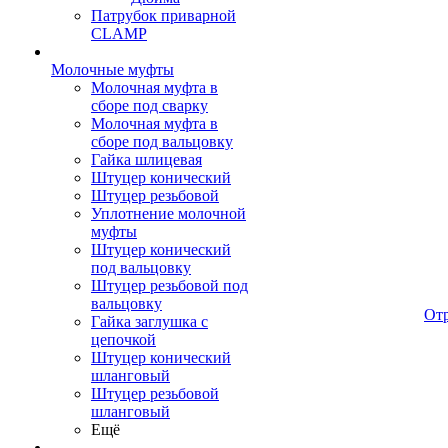
Патрубок приварной
CLAMP
Молочные муфты
Молочная муфта в
сборе под сварку
Молочная муфта в
сборе под вальцовку
Гайка шлицевая
Штуцер конический
Штуцер резьбовой
Уплотнение молочной
муфты
Штуцер конический
под вальцовку
Штуцер резьбовой под
вальцовку
От
Гайка заглушка с
цепочкой
Штуцер конический
шланговый
Штуцер резьбовой
шланговый
Ещё