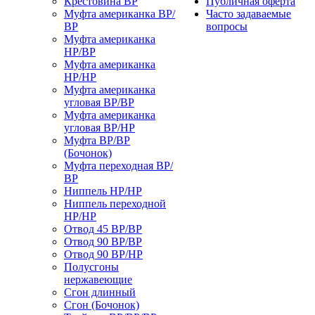
Крестовина ВР
Публичная оферта
Муфта американка ВР/
Часто задаваемые
ВР
вопросы
Муфта американка
НР/ВР
Муфта американка
НР/НР
Муфта американка
угловая ВР/ВР
Муфта американка
угловая ВР/НР
Муфта ВР/ВР
(Бочонок)
Муфта переходная ВР/
ВР
Ниппель НР/НР
Ниппель переходной
НР/НР
Отвод 45 ВР/ВР
Отвод 90 ВР/ВР
Отвод 90 ВР/НР
Полусгоны
нержавеющие
Сгон длинный
Сгон (Бочонок)