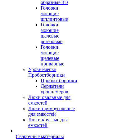
образные 3D
Головки
моющие
шплинтовые
Головки
моющие
щелевые
резьбовые
Головки
моющие
щелевые
приварные
Уровнемеры/
Пробоотборники
Пробоотборники
Держатели
уровнемеров
Люки овальные для
емкостей
Люки прямоугольные
для емкостей
Люки круглые для
емкостей
Сварочные материалы