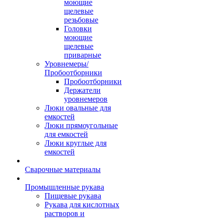
моющие
щелевые
резьбовые
Головки
моющие
щелевые
приварные
Уровнемеры/
Пробоотборники
Пробоотборники
Держатели
уровнемеров
Люки овальные для
емкостей
Люки прямоугольные
для емкостей
Люки круглые для
емкостей
Сварочные материалы
Промышленные рукава
Пищевые рукава
Рукава для кислотных
растворов и