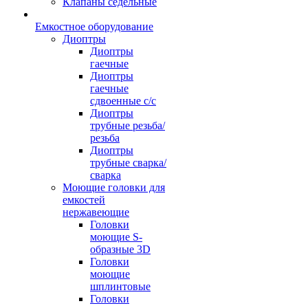
Клапаны седельные
Емкостное оборудование
Диоптры
Диоптры
гаечные
Диоптры
гаечные
сдвоенные c/c
Диоптры
трубные резьба/
резьба
Диоптры
трубные сварка/
сварка
Моющие головки для
емкостей
нержавеющие
Головки
моющие S-
образные 3D
Головки
моющие
шплинтовые
Головки