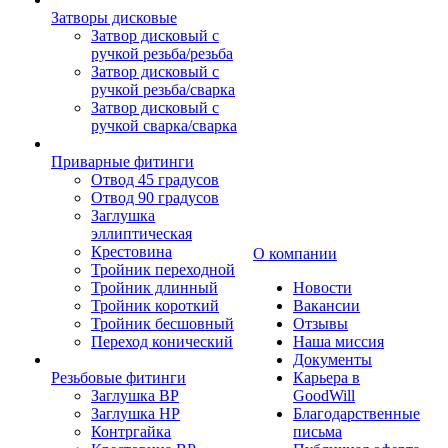
Затворы дисковые
Затвор дисковый с
ручкой резьба/резьба
Затвор дисковый с
ручкой резьба/сварка
Затвор дисковый с
ручкой сварка/сварка
Приварные фитинги
Отвод 45 градусов
Отвод 90 градусов
Заглушка
эллиптическая
Крестовина
О компании
Тройник переходной
Тройник длинный
Новости
Тройник короткий
Вакансии
Тройник бесшовный
Отзывы
Переход конический
Наша миссия
Документы
Резьбовые фитинги
Карьера в
Заглушка ВР
GoodWill
Заглушка НР
Благодарственные
Контргайка
письма