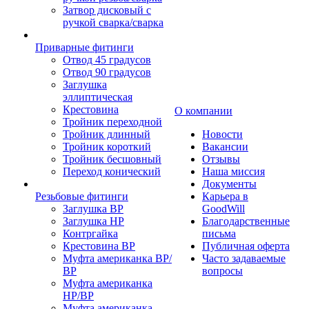
Затвор дисковый с
ручкой сварка/сварка
Приварные фитинги
Отвод 45 градусов
Отвод 90 градусов
Заглушка
эллиптическая
Крестовина
О компании
Тройник переходной
Тройник длинный
Новости
Тройник короткий
Вакансии
Тройник бесшовный
Отзывы
Переход конический
Наша миссия
Документы
Резьбовые фитинги
Карьера в
Заглушка ВР
GoodWill
Заглушка НР
Благодарственные
Контргайка
письма
Крестовина ВР
Публичная оферта
Муфта американка ВР/
Часто задаваемые
ВР
вопросы
Муфта американка
НР/ВР
Муфта американка