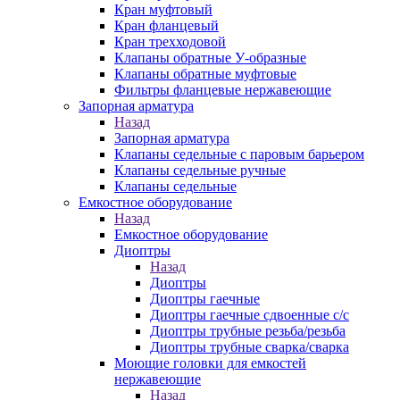
Кран муфтовый
Кран фланцевый
Кран трехходовой
Клапаны обратные У-образные
Клапаны обратные муфтовые
Фильтры фланцевые нержавеющие
Запорная арматура
Назад
Запорная арматура
Клапаны седельные с паровым барьером
Клапаны седельные ручные
Клапаны седельные
Емкостное оборудование
Назад
Емкостное оборудование
Диоптры
Назад
Диоптры
Диоптры гаечные
Диоптры гаечные сдвоенные c/c
Диоптры трубные резьба/резьба
Диоптры трубные сварка/сварка
Моющие головки для емкостей
нержавеющие
Назад