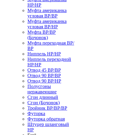
НР/НР
Муфта американка
угловая ВР/ВР
Муфта американка
угловая ВР/НР
Муфта ВР/ВР
(Бочонок)
Муфта переходная ВР/
ВР
Ниппель НР/НР
Ниппель переходной
НР/НР
Отвод 45 ВР/ВР
Отвод 90 ВР/ВР
Отвод 90 ВР/НР
Полусгоны
нержавеющие
Сгон длинный
Сгон (Бочонок)
Тройник ВР/ВР/ВР
Футорка
Футорка обратная
Штуцер шланговый
НР