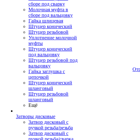
сборе под сварку
Молочная муфта в
сборе под вальцовку
Гайка шлицевая
Штуцер конический
Штуцер резьбовой
Уплотнение молочной
муфты
Штуцер конический
под вальцовку
Штуцер резьбовой под
вальцовку
От
Гайка заглушка с
цепочкой
Штуцер конический
шланговый
Штуцер резьбовой
шланговый
Ещё
Затворы дисковые
Затвор дисковый с
ручкой резьба/резьба
Затвор дисковый с
ручкой резьба/сварка