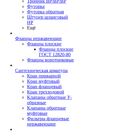
Тройник ВР/ВР/ВР
Футорка
Футорка обратная
Штуцер шланговый
НР
Ещё
Фланцы нержавеющие
Фланцы плоские
Фланцы плоские
ГОСТ 12820-80
Фланцы воротниковые
Сантехническая арматура
Кран приварной
Кран муфтовый
Кран фланцевый
Кран трехходовой
Клапаны обратные У-
образные
Клапаны обратные
муфтовые
Фильтры фланцевые
нержавеющие