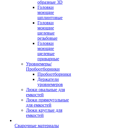
образные 3D
Головки
моющие
шплинтовые
Головки
моющие
щелевые
резьбовые
Головки
моющие
щелевые
приварные
Уровнемеры/
Пробоотборники
Пробоотборники
Держатели
уровнемеров
Люки овальные для
емкостей
Люки прямоугольные
для емкостей
Люки круглые для
емкостей
Сварочные материалы