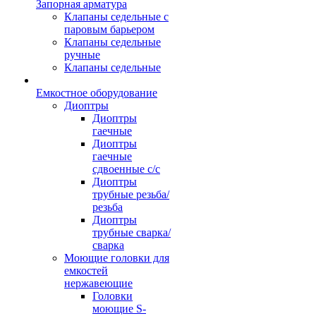
Запорная арматура
Клапаны седельные с
паровым барьером
Клапаны седельные
ручные
Клапаны седельные
Емкостное оборудование
Диоптры
Диоптры
гаечные
Диоптры
гаечные
сдвоенные c/c
Диоптры
трубные резьба/
резьба
Диоптры
трубные сварка/
сварка
Моющие головки для
емкостей
нержавеющие
Головки
моющие S-