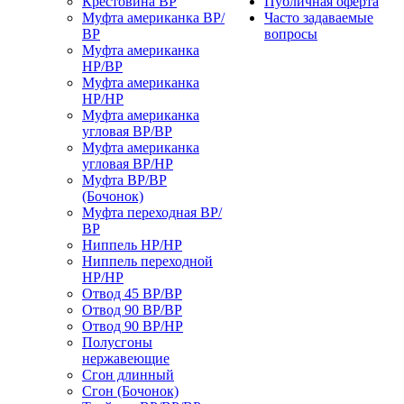
Крестовина ВР
Публичная оферта
Муфта американка ВР/
Часто задаваемые
ВР
вопросы
Муфта американка
НР/ВР
Муфта американка
НР/НР
Муфта американка
угловая ВР/ВР
Муфта американка
угловая ВР/НР
Муфта ВР/ВР
(Бочонок)
Муфта переходная ВР/
ВР
Ниппель НР/НР
Ниппель переходной
НР/НР
Отвод 45 ВР/ВР
Отвод 90 ВР/ВР
Отвод 90 ВР/НР
Полусгоны
нержавеющие
Сгон длинный
Сгон (Бочонок)