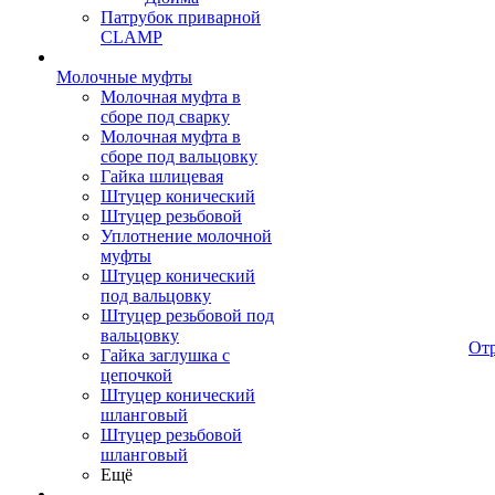
Патрубок приварной
CLAMP
Молочные муфты
Молочная муфта в
сборе под сварку
Молочная муфта в
сборе под вальцовку
Гайка шлицевая
Штуцер конический
Штуцер резьбовой
Уплотнение молочной
муфты
Штуцер конический
под вальцовку
Штуцер резьбовой под
вальцовку
От
Гайка заглушка с
цепочкой
Штуцер конический
шланговый
Штуцер резьбовой
шланговый
Ещё