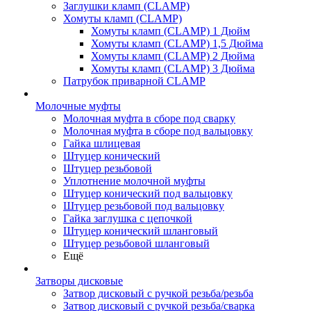
Заглушки кламп (CLAMP)
Хомуты кламп (CLAMP)
Хомуты кламп (CLAMP) 1 Дюйм
Хомуты кламп (CLAMP) 1,5 Дюйма
Хомуты кламп (CLAMP) 2 Дюйма
Хомуты кламп (CLAMP) 3 Дюйма
Патрубок приварной CLAMP
Молочные муфты
Молочная муфта в сборе под сварку
Молочная муфта в сборе под вальцовку
Гайка шлицевая
Штуцер конический
Штуцер резьбовой
Уплотнение молочной муфты
Штуцер конический под вальцовку
Штуцер резьбовой под вальцовку
Гайка заглушка с цепочкой
Штуцер конический шланговый
Штуцер резьбовой шланговый
Ещё
Затворы дисковые
Затвор дисковый с ручкой резьба/резьба
Затвор дисковый с ручкой резьба/сварка