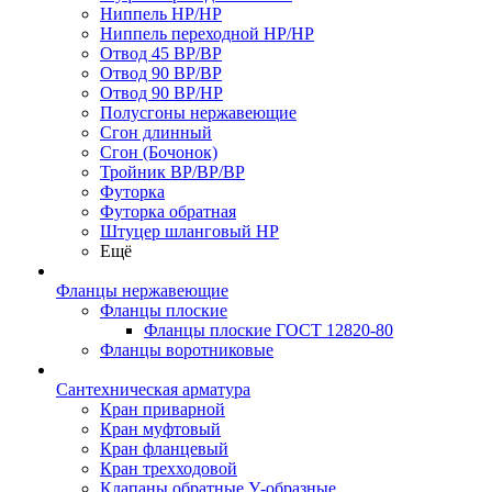
Ниппель НР/НР
Ниппель переходной НР/НР
Отвод 45 ВР/ВР
Отвод 90 ВР/ВР
Отвод 90 ВР/НР
Полусгоны нержавеющие
Сгон длинный
Сгон (Бочонок)
Тройник ВР/ВР/ВР
Футорка
Футорка обратная
Штуцер шланговый НР
Ещё
Фланцы нержавеющие
Фланцы плоские
Фланцы плоские ГОСТ 12820-80
Фланцы воротниковые
Сантехническая арматура
Кран приварной
Кран муфтовый
Кран фланцевый
Кран трехходовой
Клапаны обратные У-образные