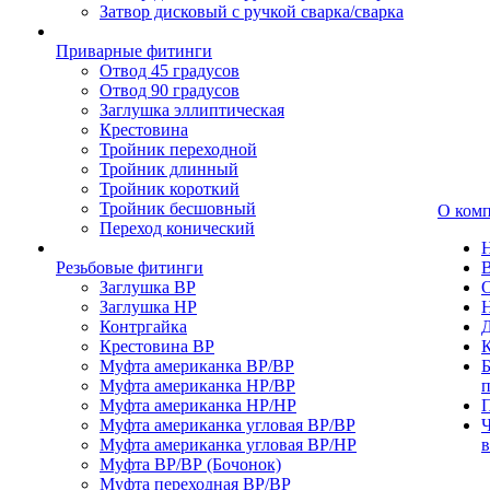
Затвор дисковый с ручкой сварка/сварка
Приварные фитинги
Отвод 45 градусов
Отвод 90 градусов
Заглушка эллиптическая
Крестовина
Тройник переходной
Тройник длинный
Тройник короткий
Тройник бесшовный
О ком
Переход конический
Резьбовые фитинги
Заглушка ВР
Заглушка НР
Контргайка
Крестовина ВР
К
Муфта американка ВР/ВР
Б
Муфта американка НР/ВР
Муфта американка НР/НР
П
Муфта американка угловая ВР/ВР
Ч
Муфта американка угловая ВР/НР
Муфта ВР/ВР (Бочонок)
Муфта переходная ВР/ВР