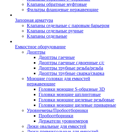
Клапаны обратные муфтовые
Фильтры фланцевые нержавеющие
Запорная арматура
Клапаны седельные с паровым барьером
Клапаны седельные ручные
Клапаны седельные
Емкостное оборудование
Диоптры
Диоптры гаечные
Диоптры гаечные сдвоенные c/c
Диоптры трубные резьба/резьба
Диоптры трубные сварка/сварка
Моющие головки для емкостей
нержавеющие
Головки моющие S-образные 3D
Головки моющие шплинтовые
Головки моющие щелевые резьбовые
Головки моющие щелевые приварные
Уровнемеры/Пробоотборники
Пробоотборники
Держатели уровнемеров
Люки овальные для емкостей
Люки прямоугольные для емкостей