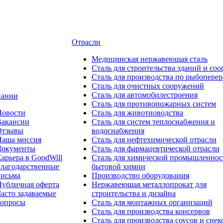
Отрасли
Медицинcкая нержавеющая сталь
Сталь для строительства зданий и со
Сталь для производства по рыбоперер
Сталь для очистных сооружений
Сталь для автомобилестроения
пании
Сталь для противопожарных систем
Новости
Сталь для животноводства
Вакансии
Сталь для систем теплоснабжения и
Отзывы
водоснабжения
Наша миссия
Сталь для нефтехимической отрасли
Документы
Сталь для фармацевтической отрасли
арьера в GoodWill
Сталь для химической промышленнос
лагодарственные
бытовой химии
письма
Производство оборудования
убличная оферта
Нержавеющая металлопрокат для
асто задаваемые
строительства и дизайна
вопросы
Сталь для монтажных организаций
Сталь для производства консервов
Сталь для производства соусов и снек