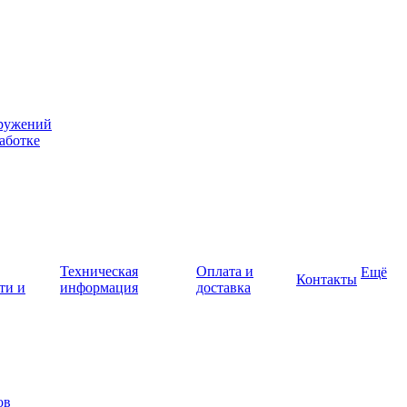
оружений
аботке
Техническая
Оплата и
Ещё
Контакты
ти и
информация
доставка
ов