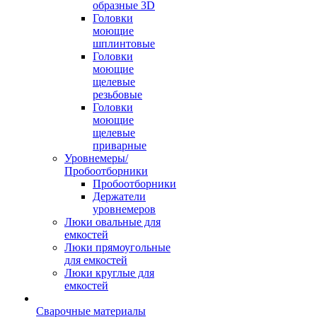
образные 3D
Головки
моющие
шплинтовые
Головки
моющие
щелевые
резьбовые
Головки
моющие
щелевые
приварные
Уровнемеры/
Пробоотборники
Пробоотборники
Держатели
уровнемеров
Люки овальные для
емкостей
Люки прямоугольные
для емкостей
Люки круглые для
емкостей
Сварочные материалы