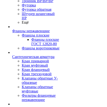
Тройник ВР/ВР/ВР
Футорка
Футорка обратная
Штуцер шланговый
НР
Ещё
Фланцы нержавеющие
Фланцы плоские
Фланцы плоские
ГОСТ 12820-80
Фланцы воротниковые
Сантехническая арматура
Кран приварной
Кран муфтовый
Кран фланцевый
Кран трехходовой
Клапаны обратные У-
образные
Клапаны обратные
муфтовые
Фильтры фланцевые
нержавеющие