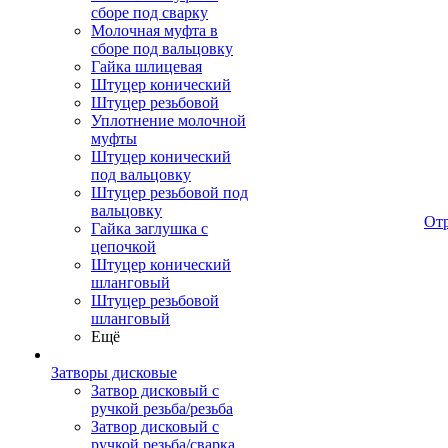
сборе под сварку
Молочная муфта в
сборе под вальцовку
Гайка шлицевая
Штуцер конический
Штуцер резьбовой
Уплотнение молочной
муфты
Штуцер конический
под вальцовку
Штуцер резьбовой под
вальцовку
От
Гайка заглушка с
цепочкой
Штуцер конический
шланговый
Штуцер резьбовой
шланговый
Ещё
Затворы дисковые
Затвор дисковый с
ручкой резьба/резьба
Затвор дисковый с
ручкой резьба/сварка