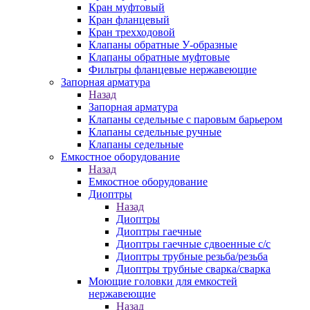
Кран муфтовый
Кран фланцевый
Кран трехходовой
Клапаны обратные У-образные
Клапаны обратные муфтовые
Фильтры фланцевые нержавеющие
Запорная арматура
Назад
Запорная арматура
Клапаны седельные с паровым барьером
Клапаны седельные ручные
Клапаны седельные
Емкостное оборудование
Назад
Емкостное оборудование
Диоптры
Назад
Диоптры
Диоптры гаечные
Диоптры гаечные сдвоенные c/c
Диоптры трубные резьба/резьба
Диоптры трубные сварка/сварка
Моющие головки для емкостей
нержавеющие
Назад