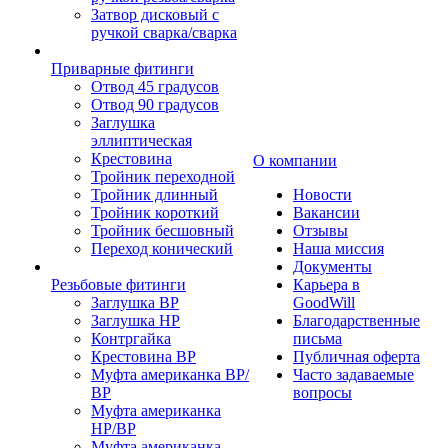
Затвор дисковый с
ручкой сварка/сварка
Приварные фитинги
Отвод 45 градусов
Отвод 90 градусов
Заглушка
эллиптическая
Крестовина
О компании
Тройник переходной
Тройник длинный
Новости
Тройник короткий
Вакансии
Тройник бесшовный
Отзывы
Переход конический
Наша миссия
Документы
Резьбовые фитинги
Карьера в
Заглушка ВР
GoodWill
Заглушка НР
Благодарственные
Контргайка
письма
Крестовина ВР
Публичная оферта
Муфта американка ВР/
Часто задаваемые
ВР
вопросы
Муфта американка
НР/ВР
Муфта американка