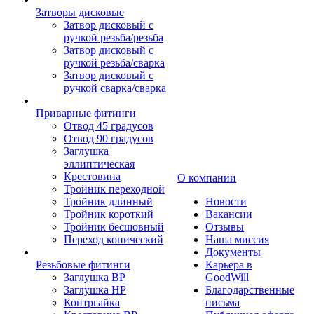
Затворы дисковые
Затвор дисковый с
ручкой резьба/резьба
Затвор дисковый с
ручкой резьба/сварка
Затвор дисковый с
ручкой сварка/сварка
Приварные фитинги
Отвод 45 градусов
Отвод 90 градусов
Заглушка
эллиптическая
Крестовина
О компании
Тройник переходной
Тройник длинный
Новости
Тройник короткий
Вакансии
Тройник бесшовный
Отзывы
Переход конический
Наша миссия
Документы
Резьбовые фитинги
Карьера в
Заглушка ВР
GoodWill
Заглушка НР
Благодарственные
Контргайка
письма