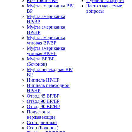
Крестовина ВР
Публичная оферта
Муфта американка ВР/
Часто задаваемые
ВР
вопросы
Муфта американка
НР/ВР
Муфта американка
НР/НР
Муфта американка
угловая ВР/ВР
Муфта американка
угловая ВР/НР
Муфта ВР/ВР
(Бочонок)
Муфта переходная ВР/
ВР
Ниппель НР/НР
Ниппель переходной
НР/НР
Отвод 45 ВР/ВР
Отвод 90 ВР/ВР
Отвод 90 ВР/НР
Полусгоны
нержавеющие
Сгон длинный
Сгон (Бочонок)