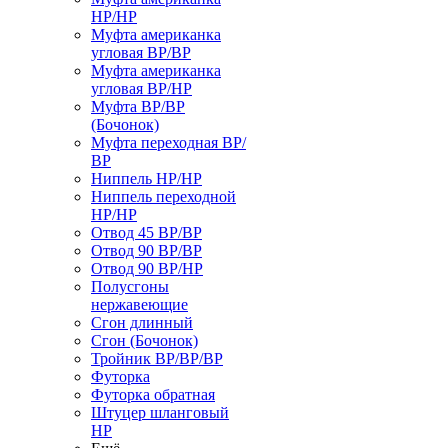
НР/НР
Муфта американка
угловая ВР/ВР
Муфта американка
угловая ВР/НР
Муфта ВР/ВР
(Бочонок)
Муфта переходная ВР/
ВР
Ниппель НР/НР
Ниппель переходной
НР/НР
Отвод 45 ВР/ВР
Отвод 90 ВР/ВР
Отвод 90 ВР/НР
Полусгоны
нержавеющие
Сгон длинный
Сгон (Бочонок)
Тройник ВР/ВР/ВР
Футорка
Футорка обратная
Штуцер шланговый
НР