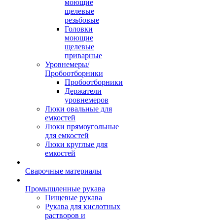
моющие
щелевые
резьбовые
Головки
моющие
щелевые
приварные
Уровнемеры/
Пробоотборники
Пробоотборники
Держатели
уровнемеров
Люки овальные для
емкостей
Люки прямоугольные
для емкостей
Люки круглые для
емкостей
Сварочные материалы
Промышленные рукава
Пищевые рукава
Рукава для кислотных
растворов и