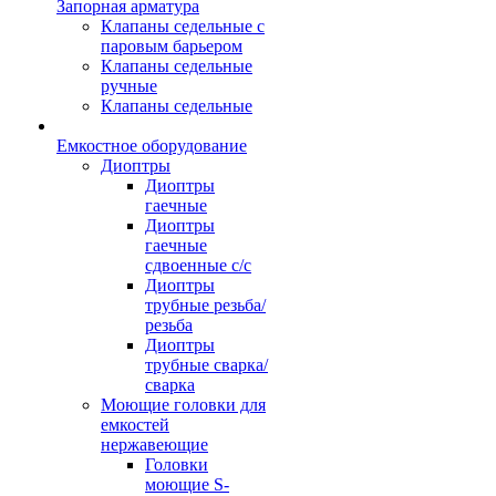
Запорная арматура
Клапаны седельные с
паровым барьером
Клапаны седельные
ручные
Клапаны седельные
Емкостное оборудование
Диоптры
Диоптры
гаечные
Диоптры
гаечные
сдвоенные c/c
Диоптры
трубные резьба/
резьба
Диоптры
трубные сварка/
сварка
Моющие головки для
емкостей
нержавеющие
Головки
моющие S-