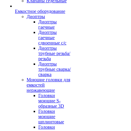
Клапаны седельные
Емкостное оборудование
Диоптры
Диоптры
гаечные
Диоптры
гаечные
сдвоенные c/c
Диоптры
трубные резьба/
резьба
Диоптры
трубные сварка/
сварка
Моющие головки для
емкостей
нержавеющие
Головки
моющие S-
образные 3D
Головки
моющие
шплинтовые
Головки