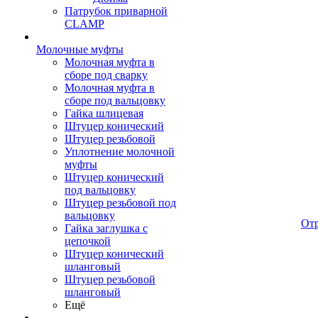
Патрубок приварной
CLAMP
Молочные муфты
Молочная муфта в
сборе под сварку
Молочная муфта в
сборе под вальцовку
Гайка шлицевая
Штуцер конический
Штуцер резьбовой
Уплотнение молочной
муфты
Штуцер конический
под вальцовку
Штуцер резьбовой под
вальцовку
От
Гайка заглушка с
цепочкой
Штуцер конический
шланговый
Штуцер резьбовой
шланговый
Ещё