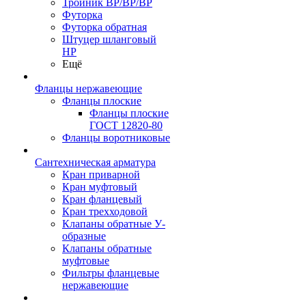
Тройник ВР/ВР/ВР
Футорка
Футорка обратная
Штуцер шланговый
НР
Ещё
Фланцы нержавеющие
Фланцы плоские
Фланцы плоские
ГОСТ 12820-80
Фланцы воротниковые
Сантехническая арматура
Кран приварной
Кран муфтовый
Кран фланцевый
Кран трехходовой
Клапаны обратные У-
образные
Клапаны обратные
муфтовые
Фильтры фланцевые
нержавеющие