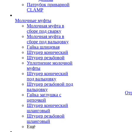
Патрубок приварной
CLAMP
Молочные муфты
Молочная муфта в
сборе под сварку
Молочная муфта в
сборе под вальцовку
Гайка шлицевая
Штуцер конический
Штуцер резьбовой
Уплотнение молочной
муфты
Штуцер конический
под вальцовку
Штуцер резьбовой под
вальцовку
От
Гайка заглушка с
цепочкой
Штуцер конический
шланговый
Штуцер резьбовой
шланговый
Ещё