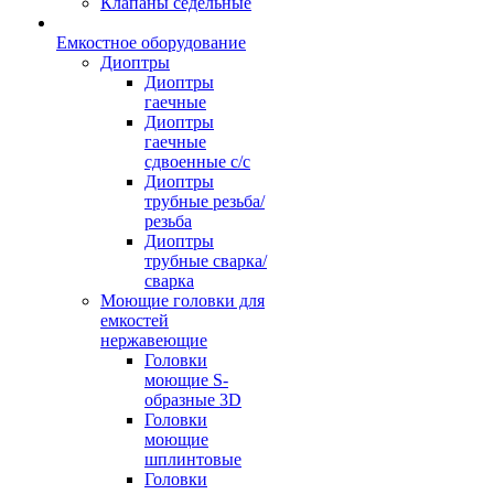
Клапаны седельные
Емкостное оборудование
Диоптры
Диоптры
гаечные
Диоптры
гаечные
сдвоенные c/c
Диоптры
трубные резьба/
резьба
Диоптры
трубные сварка/
сварка
Моющие головки для
емкостей
нержавеющие
Головки
моющие S-
образные 3D
Головки
моющие
шплинтовые
Головки