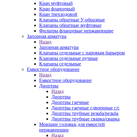
Кран муфтовый
Кран фланцевый
Кран трехходовой
Клапаны обратные У-образные
Клапаны обратные муфтовые
Фильтры фланцевые нержавеющие
Запорная арматура
Назад
Запорная арматура
Клапаны седельные с паровым барьером
Клапаны седельные ручные
Клапаны седельные
Емкостное оборудование
Назад
Емкостное оборудование
Диоптры
Назад
Диоптры
Диоптры гаечные
Диоптры гаечные сдвоенные c/c
Диоптры трубные резьба/резьба
Диоптры трубные сварка/сварка
Моющие головки для емкостей
нержавеющие
Назад