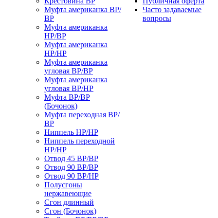
Крестовина ВР
Публичная оферта
Муфта американка ВР/
Часто задаваемые
ВР
вопросы
Муфта американка
НР/ВР
Муфта американка
НР/НР
Муфта американка
угловая ВР/ВР
Муфта американка
угловая ВР/НР
Муфта ВР/ВР
(Бочонок)
Муфта переходная ВР/
ВР
Ниппель НР/НР
Ниппель переходной
НР/НР
Отвод 45 ВР/ВР
Отвод 90 ВР/ВР
Отвод 90 ВР/НР
Полусгоны
нержавеющие
Сгон длинный
Сгон (Бочонок)