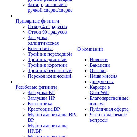
Затвор дисковый с
ручкой сварка/сварка
Приварные фитинги
Отвод 45 градусов
Отвод 90 градусов
Заглушка
эллиптическая
Крестовина
О компании
Тройник переходной
Тройник длинный
Новости
Тройник короткий
Вакансии
Тройник бесшовный
Отзывы
Переход конический
Наша миссия
Документы
Резьбовые фитинги
Карьера в
Заглушка ВР
GoodWill
Заглушка НР
Благодарственные
Контргайка
письма
Крестовина ВР
Публичная оферта
Муфта американка ВР/
Часто задаваемые
ВР
вопросы
Муфта американка
НР/ВР
Муфта американка