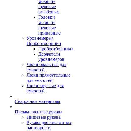
моющие
щелевые
резьбовые
Головки
моющие
щелевые
приварные
Уровнемеры/
Пробоотборники
Пробоотборники
Держатели
уровнемеров
Люки овальные для
емкостей
Люки прямоугольные
для емкостей
Люки круглые для
емкостей
Сварочные материалы
Промышленные рукава
Пищевые рукава
Рукава для кислотных
растворов и