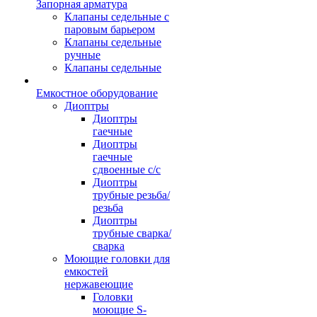
Запорная арматура
Клапаны седельные с
паровым барьером
Клапаны седельные
ручные
Клапаны седельные
Емкостное оборудование
Диоптры
Диоптры
гаечные
Диоптры
гаечные
сдвоенные c/c
Диоптры
трубные резьба/
резьба
Диоптры
трубные сварка/
сварка
Моющие головки для
емкостей
нержавеющие
Головки
моющие S-