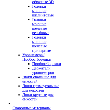
образные 3D
Головки
моющие
шплинтовые
Головки
моющие
щелевые
резьбовые
Головки
моющие
щелевые
приварные
Уровнемеры/
Пробоотборники
Пробоотборники
Держатели
уровнемеров
Люки овальные для
емкостей
Люки прямоугольные
для емкостей
Люки круглые для
емкостей
Сварочные материалы