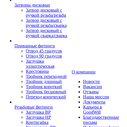
Затворы дисковые
Затвор дисковый с
ручкой резьба/резьба
Затвор дисковый с
ручкой резьба/сварка
Затвор дисковый с
ручкой сварка/сварка
Приварные фитинги
Отвод 45 градусов
Отвод 90 градусов
Заглушка
эллиптическая
Крестовина
О компании
Тройник переходной
Тройник длинный
Новости
Тройник короткий
Вакансии
Тройник бесшовный
Отзывы
Переход конический
Наша миссия
Документы
Резьбовые фитинги
Карьера в
Заглушка ВР
GoodWill
Заглушка НР
Благодарственные
Контргайка
письма