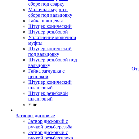
сборе под сварку
Молочная муфта в
сборе под вальцовку
Гайка шлицевая
Штуцер конический
Штуцер резьбовой
Уплотнение молочной
муфты
Штуцер конический
под вальцовку
Штуцер резьбовой под
вальцовку
От
Гайка заглушка с
цепочкой
Штуцер конический
шланговый
Штуцер резьбовой
шланговый
Ещё
Затворы дисковые
Затвор дисковый с
ручкой резьба/резьба
Затвор дисковый с
ручкой резьба/сварка