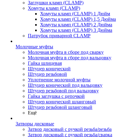
Заглушки кламп (CLAMP)
Хомуты кламп (CLAMP)
Хомуты кламп (CLAMP) 1 Дюйм
Хомуты кламп (CLAMP) 1,5 Дюйма
Хомуты кламп (CLAMP) 2 Дюйма
Хомуты кламп (CLAMP) 3 Дюйма
Патрубок приварной CLAMP
Молочные муфты
Молочная муфта в сборе под сварку
Молочная муфта в сборе под вальцовку
Гайка шлицевая
Штуцер конический
Штуцер резьбовой
Уплотнение молочной муфты
Штуцер конический под вальцовку
Штуцер резьбовой под вальцовку
Гайка заглушка с цепочкой
Штуцер конический шланговый
Штуцер резьбовой шланговый
Ещё
Затворы дисковые
Затвор дисковый с ручкой резьба/резьба
Затвор дисковый с ручкой резьба/сварка