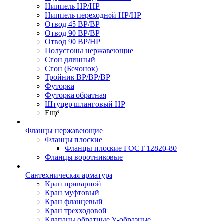
Ниппель НР/НР
Ниппель переходной НР/НР
Отвод 45 ВР/ВР
Отвод 90 ВР/ВР
Отвод 90 ВР/НР
Полусгоны нержавеющие
Сгон длинный
Сгон (Бочонок)
Тройник ВР/ВР/ВР
Футорка
Футорка обратная
Штуцер шланговый НР
Ещё
Фланцы нержавеющие
Фланцы плоские
Фланцы плоские ГОСТ 12820-80
Фланцы воротниковые
Сантехническая арматура
Кран приварной
Кран муфтовый
Кран фланцевый
Кран трехходовой
Клапаны обратные У-образные