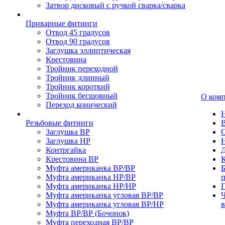
Затвор дисковый с ручкой сварка/сварка
Приварные фитинги
Отвод 45 градусов
Отвод 90 градусов
Заглушка эллиптическая
Крестовина
Тройник переходной
Тройник длинный
Тройник короткий
Тройник бесшовный
О ком
Переход конический
Резьбовые фитинги
Заглушка ВР
Заглушка НР
Контргайка
Крестовина ВР
К
Муфта американка ВР/ВР
Б
Муфта американка НР/ВР
Муфта американка НР/НР
П
Муфта американка угловая ВР/ВР
Ч
Муфта американка угловая ВР/НР
Муфта ВР/ВР (Бочонок)
Муфта переходная ВР/ВР