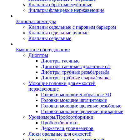
Клапаны обратные муфтовые
Фильтры фланцевые нержавеющие
Запорная арматура
Клапаны седельные с паровым барьером
Клапаны седельные ручные
Клапаны седельные
Емкостное оборудование
Диоптры
Диоптры гаечные
Диоптры гаечные сдвоенные c/c
Диоптры трубные резьба/резьба
Диоптры трубные сварка/сварка
Моющие головки для емкостей
нержавеющие
Головки моющие S-образные 3D
Головки моющие шплинтовые
Головки моющие щелевые резьбовые
Головки моющие щелевые приварные
Уровнемеры/Пробоотборники
Пробоотборники
Держатели уровнемеров
Люки овальные для емкостей
Люки прямоугольные для емкостей