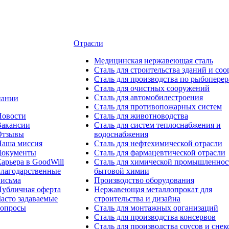
Отрасли
Медицинcкая нержавеющая сталь
Сталь для строительства зданий и со
Сталь для производства по рыбоперер
Сталь для очистных сооружений
Сталь для автомобилестроения
пании
Сталь для противопожарных систем
Новости
Сталь для животноводства
Вакансии
Сталь для систем теплоснабжения и
Отзывы
водоснабжения
Наша миссия
Сталь для нефтехимической отрасли
Документы
Сталь для фармацевтической отрасли
арьера в GoodWill
Сталь для химической промышленнос
лагодарственные
бытовой химии
письма
Производство оборудования
убличная оферта
Нержавеющая металлопрокат для
асто задаваемые
строительства и дизайна
вопросы
Сталь для монтажных организаций
Сталь для производства консервов
Сталь для производства соусов и снек