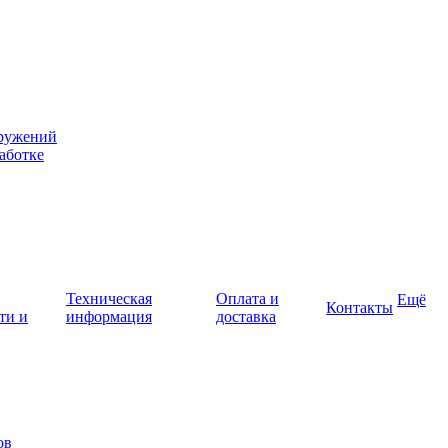
оружений
аботке
Техническая
Оплата и
Ещё
Контакты
ти и
информация
доставка
ов