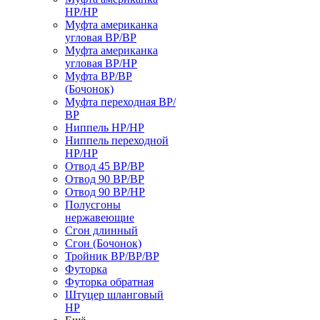
НР/НР
Муфта американка
угловая ВР/ВР
Муфта американка
угловая ВР/НР
Муфта ВР/ВР
(Бочонок)
Муфта переходная ВР/
ВР
Ниппель НР/НР
Ниппель переходной
НР/НР
Отвод 45 ВР/ВР
Отвод 90 ВР/ВР
Отвод 90 ВР/НР
Полусгоны
нержавеющие
Сгон длинный
Сгон (Бочонок)
Тройник ВР/ВР/ВР
Футорка
Футорка обратная
Штуцер шланговый
НР