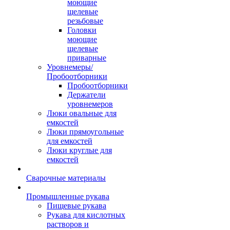
моющие
щелевые
резьбовые
Головки
моющие
щелевые
приварные
Уровнемеры/
Пробоотборники
Пробоотборники
Держатели
уровнемеров
Люки овальные для
емкостей
Люки прямоугольные
для емкостей
Люки круглые для
емкостей
Сварочные материалы
Промышленные рукава
Пищевые рукава
Рукава для кислотных
растворов и