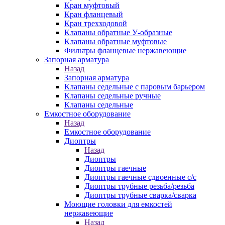
Кран муфтовый
Кран фланцевый
Кран трехходовой
Клапаны обратные У-образные
Клапаны обратные муфтовые
Фильтры фланцевые нержавеющие
Запорная арматура
Назад
Запорная арматура
Клапаны седельные с паровым барьером
Клапаны седельные ручные
Клапаны седельные
Емкостное оборудование
Назад
Емкостное оборудование
Диоптры
Назад
Диоптры
Диоптры гаечные
Диоптры гаечные сдвоенные c/c
Диоптры трубные резьба/резьба
Диоптры трубные сварка/сварка
Моющие головки для емкостей
нержавеющие
Назад