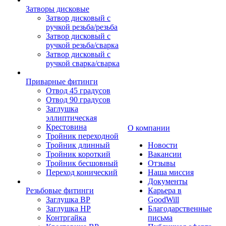
Затворы дисковые
Затвор дисковый с
ручкой резьба/резьба
Затвор дисковый с
ручкой резьба/сварка
Затвор дисковый с
ручкой сварка/сварка
Приварные фитинги
Отвод 45 градусов
Отвод 90 градусов
Заглушка
эллиптическая
Крестовина
О компании
Тройник переходной
Тройник длинный
Новости
Тройник короткий
Вакансии
Тройник бесшовный
Отзывы
Переход конический
Наша миссия
Документы
Резьбовые фитинги
Карьера в
Заглушка ВР
GoodWill
Заглушка НР
Благодарственные
Контргайка
письма