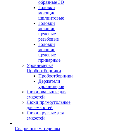
образные 3D
Головки
моющие
шплинтовые
Головки
моющие
щелевые
резьбовые
Головки
моющие
щелевые
приварные
Уровнемеры/
Пробоотборники
Пробоотборники
Держатели
уровнемеров
Люки овальные для
емкостей
Люки прямоугольные
для емкостей
Люки круглые для
емкостей
Сварочные материалы