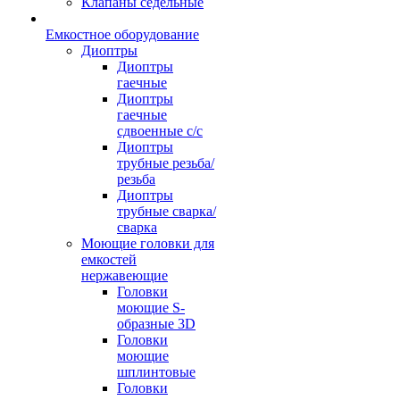
Клапаны седельные
Емкостное оборудование
Диоптры
Диоптры
гаечные
Диоптры
гаечные
сдвоенные c/c
Диоптры
трубные резьба/
резьба
Диоптры
трубные сварка/
сварка
Моющие головки для
емкостей
нержавеющие
Головки
моющие S-
образные 3D
Головки
моющие
шплинтовые
Головки