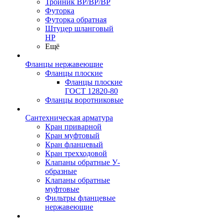
Тройник ВР/ВР/ВР
Футорка
Футорка обратная
Штуцер шланговый
НР
Ещё
Фланцы нержавеющие
Фланцы плоские
Фланцы плоские
ГОСТ 12820-80
Фланцы воротниковые
Сантехническая арматура
Кран приварной
Кран муфтовый
Кран фланцевый
Кран трехходовой
Клапаны обратные У-
образные
Клапаны обратные
муфтовые
Фильтры фланцевые
нержавеющие