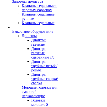
Запорная арматура
Клапаны седельные с
паровым барьером
Клапаны седельные
ручные
Клапаны седельные
Емкостное оборудование
Диоптры
Диоптры
гаечные
Диоптры
гаечные
сдвоенные c/c
Диоптры
трубные резьба/
резьба
Диоптры
трубные сварка/
сварка
Моющие головки для
емкостей
нержавеющие
Головки
моющие S-