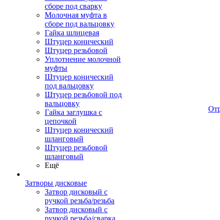
сборе под сварку
Молочная муфта в
сборе под вальцовку
Гайка шлицевая
Штуцер конический
Штуцер резьбовой
Уплотнение молочной
муфты
Штуцер конический
под вальцовку
Штуцер резьбовой под
вальцовку
От
Гайка заглушка с
цепочкой
Штуцер конический
шланговый
Штуцер резьбовой
шланговый
Ещё
Затворы дисковые
Затвор дисковый с
ручкой резьба/резьба
Затвор дисковый с
ручкой резьба/сварка