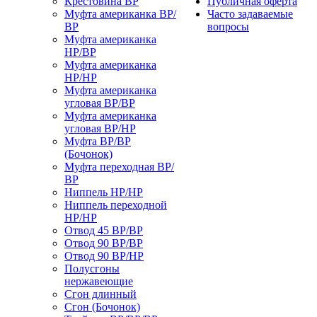
Крестовина ВР
Публичная оферта
Муфта американка ВР/
Часто задаваемые
ВР
вопросы
Муфта американка
НР/ВР
Муфта американка
НР/НР
Муфта американка
угловая ВР/ВР
Муфта американка
угловая ВР/НР
Муфта ВР/ВР
(Бочонок)
Муфта переходная ВР/
ВР
Ниппель НР/НР
Ниппель переходной
НР/НР
Отвод 45 ВР/ВР
Отвод 90 ВР/ВР
Отвод 90 ВР/НР
Полусгоны
нержавеющие
Сгон длинный
Сгон (Бочонок)