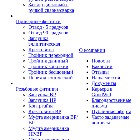
Затвор дисковый с
ручкой сварка/сварка
Приварные фитинги
Отвод 45 градусов
Отвод 90 градусов
Заглушка
эллиптическая
Крестовина
О компании
Тройник переходной
Тройник длинный
Новости
Тройник короткий
Вакансии
Тройник бесшовный
Отзывы
Переход конический
Наша миссия
Документы
Резьбовые фитинги
Карьера в
Заглушка ВР
GoodWill
Заглушка НР
Благодарственные
Контргайка
письма
Крестовина ВР
Публичная оферта
Муфта американка ВР/
Часто задаваемые
ВР
вопросы
Муфта американка
НР/ВР
Муфта американка