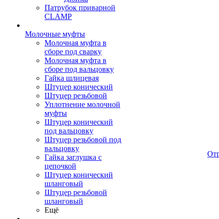
Патрубок приварной
CLAMP
Молочные муфты
Молочная муфта в
сборе под сварку
Молочная муфта в
сборе под вальцовку
Гайка шлицевая
Штуцер конический
Штуцер резьбовой
Уплотнение молочной
муфты
Штуцер конический
под вальцовку
Штуцер резьбовой под
вальцовку
От
Гайка заглушка с
цепочкой
Штуцер конический
шланговый
Штуцер резьбовой
шланговый
Ещё