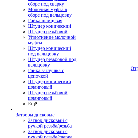
сборе под сварку
Молочная муфта в
сборе под вальцовку
Гайка шлицевая
Штуцер конический
Штуцер резьбовой
Уплотнение молочной
муфты
Штуцер конический
под вальцовку
Штуцер резьбовой под
вальцовку
От
Гайка заглушка с
цепочкой
Штуцер конический
шланговый
Штуцер резьбовой
шланговый
Ещё
Затворы дисковые
Затвор дисковый с
ручкой резьба/резьба
Затвор дисковый с
ручкой резьба/сварка