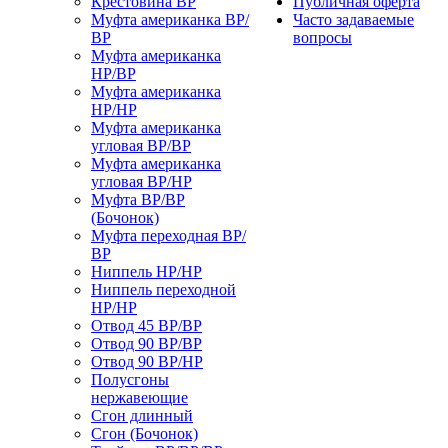
Крестовина ВР
Публичная оферта
Муфта американка ВР/
Часто задаваемые
ВР
вопросы
Муфта американка
НР/ВР
Муфта американка
НР/НР
Муфта американка
угловая ВР/ВР
Муфта американка
угловая ВР/НР
Муфта ВР/ВР
(Бочонок)
Муфта переходная ВР/
ВР
Ниппель НР/НР
Ниппель переходной
НР/НР
Отвод 45 ВР/ВР
Отвод 90 ВР/ВР
Отвод 90 ВР/НР
Полусгоны
нержавеющие
Сгон длинный
Сгон (Бочонок)