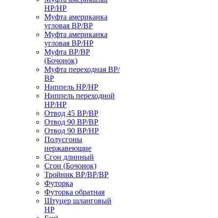
НР/НР
Муфта американка
угловая ВР/ВР
Муфта американка
угловая ВР/НР
Муфта ВР/ВР
(Бочонок)
Муфта переходная ВР/
ВР
Ниппель НР/НР
Ниппель переходной
НР/НР
Отвод 45 ВР/ВР
Отвод 90 ВР/ВР
Отвод 90 ВР/НР
Полусгоны
нержавеющие
Сгон длинный
Сгон (Бочонок)
Тройник ВР/ВР/ВР
Футорка
Футорка обратная
Штуцер шланговый
НР