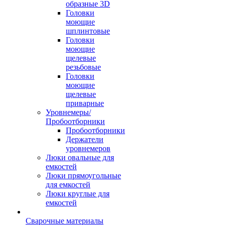
образные 3D
Головки
моющие
шплинтовые
Головки
моющие
щелевые
резьбовые
Головки
моющие
щелевые
приварные
Уровнемеры/
Пробоотборники
Пробоотборники
Держатели
уровнемеров
Люки овальные для
емкостей
Люки прямоугольные
для емкостей
Люки круглые для
емкостей
Сварочные материалы