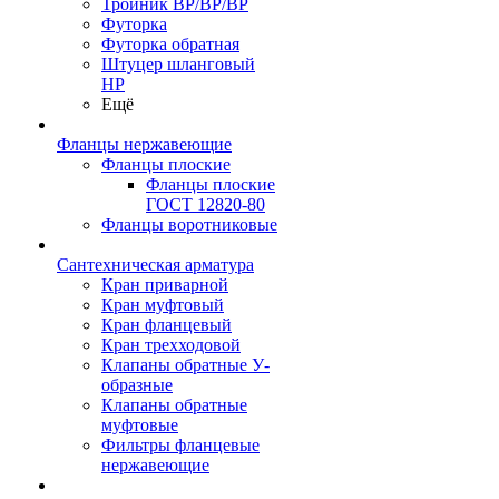
Тройник ВР/ВР/ВР
Футорка
Футорка обратная
Штуцер шланговый
НР
Ещё
Фланцы нержавеющие
Фланцы плоские
Фланцы плоские
ГОСТ 12820-80
Фланцы воротниковые
Сантехническая арматура
Кран приварной
Кран муфтовый
Кран фланцевый
Кран трехходовой
Клапаны обратные У-
образные
Клапаны обратные
муфтовые
Фильтры фланцевые
нержавеющие