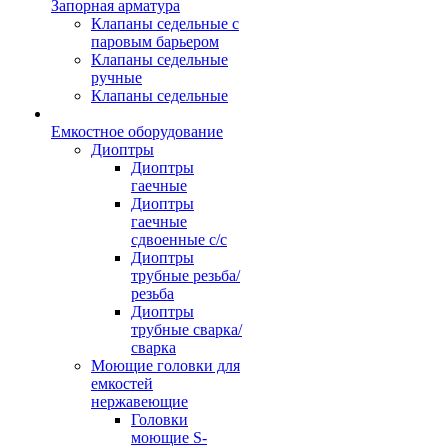
Запорная арматура
Клапаны седельные с
паровым барьером
Клапаны седельные
ручные
Клапаны седельные
Емкостное оборудование
Диоптры
Диоптры
гаечные
Диоптры
гаечные
сдвоенные c/c
Диоптры
трубные резьба/
резьба
Диоптры
трубные сварка/
сварка
Моющие головки для
емкостей
нержавеющие
Головки
моющие S-