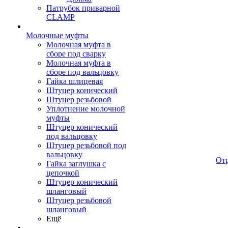
Патрубок приварной
CLAMP
Молочные муфты
Молочная муфта в
сборе под сварку
Молочная муфта в
сборе под вальцовку
Гайка шлицевая
Штуцер конический
Штуцер резьбовой
Уплотнение молочной
муфты
Штуцер конический
под вальцовку
Штуцер резьбовой под
вальцовку
От
Гайка заглушка с
цепочкой
Штуцер конический
шланговый
Штуцер резьбовой
шланговый
Ещё