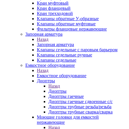
Кран муфтовый
Кран фланцевый
Кран трехходовой
Клапаны обратные У-образные
Клапаны обратные муфтовые
Фильтры фланцевые нержавеющие
Запорная арматура
Назад
Запорная арматура
Клапаны седельные с паровым барьером
Клапаны седельные ручные
Клапаны седельные
Емкостное оборудование
Назад
Емкостное оборудование
Диоптры
Назад
Диоптры
Диоптры гаечные
Диоптры гаечные сдвоенные c/c
Диоптры трубные резьба/резьба
Диоптры трубные сварка/сварка
Моющие головки для емкостей
нержавеющие
Назад