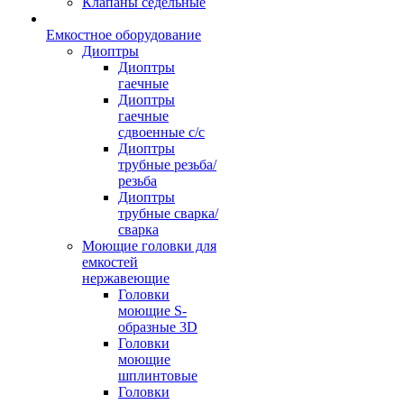
Клапаны седельные
Емкостное оборудование
Диоптры
Диоптры
гаечные
Диоптры
гаечные
сдвоенные c/c
Диоптры
трубные резьба/
резьба
Диоптры
трубные сварка/
сварка
Моющие головки для
емкостей
нержавеющие
Головки
моющие S-
образные 3D
Головки
моющие
шплинтовые
Головки