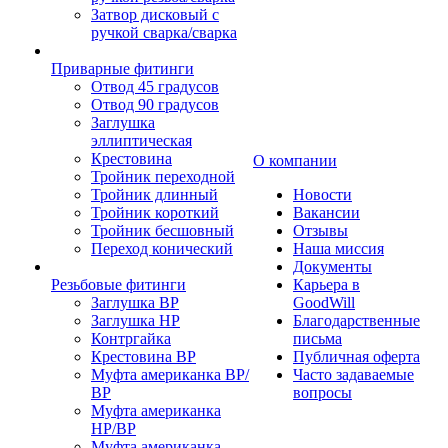
Затвор дисковый с
ручкой сварка/сварка
Приварные фитинги
Отвод 45 градусов
Отвод 90 градусов
Заглушка
эллиптическая
Крестовина
О компании
Тройник переходной
Тройник длинный
Новости
Тройник короткий
Вакансии
Тройник бесшовный
Отзывы
Переход конический
Наша миссия
Документы
Резьбовые фитинги
Карьера в
Заглушка ВР
GoodWill
Заглушка НР
Благодарственные
Контргайка
письма
Крестовина ВР
Публичная оферта
Муфта американка ВР/
Часто задаваемые
ВР
вопросы
Муфта американка
НР/ВР
Муфта американка