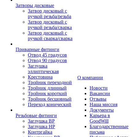
Затворы дисковые
Затвор дисковый с
ручкой резьба/резьба
Затвор дисковый с
ручкой резьба/сварка
Затвор дисковый с
ручкой сварка/сварка
Приварные фитинги
Отвод 45 градусов
Отвод 90 градусов
Заглушка
эллиптическая
Крестовина
О компании
Тройник переходной
Тройник длинный
Новости
Тройник короткий
Вакансии
Тройник бесшовный
Отзывы
Переход конический
Наша миссия
Документы
Резьбовые фитинги
Карьера в
Заглушка ВР
GoodWill
Заглушка НР
Благодарственные
Контргайка
письма