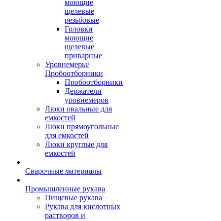
моющие
щелевые
резьбовые
Головки
моющие
щелевые
приварные
Уровнемеры/
Пробоотборники
Пробоотборники
Держатели
уровнемеров
Люки овальные для
емкостей
Люки прямоугольные
для емкостей
Люки круглые для
емкостей
Сварочные материалы
Промышленные рукава
Пищевые рукава
Рукава для кислотных
растворов и