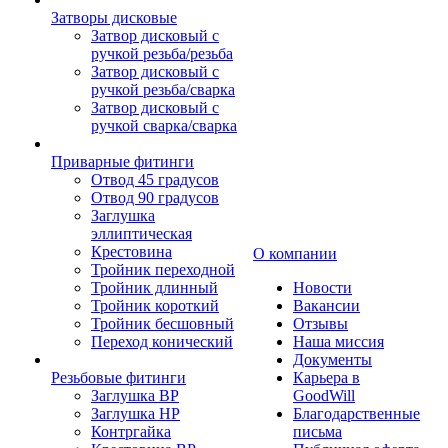
Затворы дисковые
Затвор дисковый с
ручкой резьба/резьба
Затвор дисковый с
ручкой резьба/сварка
Затвор дисковый с
ручкой сварка/сварка
Приварные фитинги
Отвод 45 градусов
Отвод 90 градусов
Заглушка
эллиптическая
Крестовина
О компании
Тройник переходной
Тройник длинный
Новости
Тройник короткий
Вакансии
Тройник бесшовный
Отзывы
Переход конический
Наша миссия
Документы
Резьбовые фитинги
Карьера в
Заглушка ВР
GoodWill
Заглушка НР
Благодарственные
Контргайка
письма