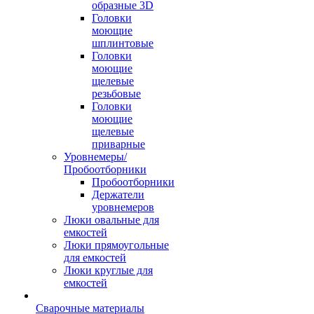
образные 3D
Головки
моющие
шплинтовые
Головки
моющие
щелевые
резьбовые
Головки
моющие
щелевые
приварные
Уровнемеры/
Пробоотборники
Пробоотборники
Держатели
уровнемеров
Люки овальные для
емкостей
Люки прямоугольные
для емкостей
Люки круглые для
емкостей
Сварочные материалы