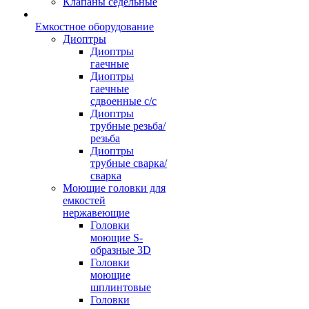
Клапаны седельные
Емкостное оборудование
Диоптры
Диоптры
гаечные
Диоптры
гаечные
сдвоенные c/c
Диоптры
трубные резьба/
резьба
Диоптры
трубные сварка/
сварка
Моющие головки для
емкостей
нержавеющие
Головки
моющие S-
образные 3D
Головки
моющие
шплинтовые
Головки