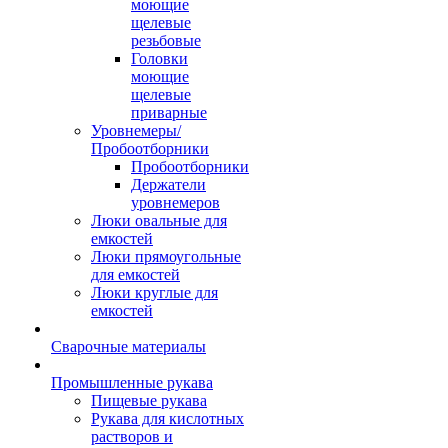
моющие
щелевые
резьбовые
Головки
моющие
щелевые
приварные
Уровнемеры/
Пробоотборники
Пробоотборники
Держатели
уровнемеров
Люки овальные для
емкостей
Люки прямоугольные
для емкостей
Люки круглые для
емкостей
Сварочные материалы
Промышленные рукава
Пищевые рукава
Рукава для кислотных
растворов и