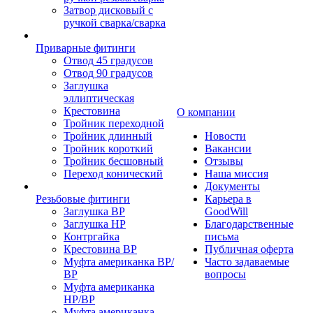
Затвор дисковый с
ручкой сварка/сварка
Приварные фитинги
Отвод 45 градусов
Отвод 90 градусов
Заглушка
эллиптическая
Крестовина
О компании
Тройник переходной
Тройник длинный
Новости
Тройник короткий
Вакансии
Тройник бесшовный
Отзывы
Переход конический
Наша миссия
Документы
Резьбовые фитинги
Карьера в
Заглушка ВР
GoodWill
Заглушка НР
Благодарственные
Контргайка
письма
Крестовина ВР
Публичная оферта
Муфта американка ВР/
Часто задаваемые
ВР
вопросы
Муфта американка
НР/ВР
Муфта американка