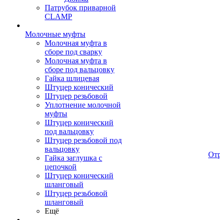
Патрубок приварной
CLAMP
Молочные муфты
Молочная муфта в
сборе под сварку
Молочная муфта в
сборе под вальцовку
Гайка шлицевая
Штуцер конический
Штуцер резьбовой
Уплотнение молочной
муфты
Штуцер конический
под вальцовку
Штуцер резьбовой под
вальцовку
От
Гайка заглушка с
цепочкой
Штуцер конический
шланговый
Штуцер резьбовой
шланговый
Ещё