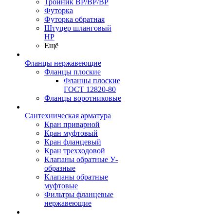
Тройник ВР/ВР/ВР
Футорка
Футорка обратная
Штуцер шланговый
НР
Ещё
Фланцы нержавеющие
Фланцы плоские
Фланцы плоские
ГОСТ 12820-80
Фланцы воротниковые
Сантехническая арматура
Кран приварной
Кран муфтовый
Кран фланцевый
Кран трехходовой
Клапаны обратные У-
образные
Клапаны обратные
муфтовые
Фильтры фланцевые
нержавеющие