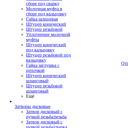
сборе под сварку
Молочная муфта в
сборе под вальцовку
Гайка шлицевая
Штуцер конический
Штуцер резьбовой
Уплотнение молочной
муфты
Штуцер конический
под вальцовку
Штуцер резьбовой под
вальцовку
От
Гайка заглушка с
цепочкой
Штуцер конический
шланговый
Штуцер резьбовой
шланговый
Ещё
Затворы дисковые
Затвор дисковый с
ручкой резьба/резьба
Затвор дисковый с
ручкой резьба/сварка