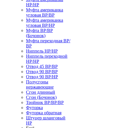
НР/НР
Муфта американка
угловая ВР/ВР
Муфта американка
угловая ВР/НР
Муфта ВР/ВР
(Бочонок)
Муфта переходная ВР/
ВР
Ниппель НР/НР
Ниппель переходной
НР/НР
Отвод 45 ВР/ВР
Отвод 90 ВР/ВР
Отвод 90 ВР/НР
Полусгоны
нержавеющие
Сгон длинный
Сгон (Бочонок)
Тройник ВР/ВР/ВР
Футорка
Футорка обратная
Штуцер шланговый
НР