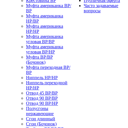
Крестовина ВР
Публичная оферта
Муфта американка ВР/
Часто задаваемые
ВР
вопросы
Муфта американка
НР/ВР
Муфта американка
НР/НР
Муфта американка
угловая ВР/ВР
Муфта американка
угловая ВР/НР
Муфта ВР/ВР
(Бочонок)
Муфта переходная ВР/
ВР
Ниппель НР/НР
Ниппель переходной
НР/НР
Отвод 45 ВР/ВР
Отвод 90 ВР/ВР
Отвод 90 ВР/НР
Полусгоны
нержавеющие
Сгон длинный
Сгон (Бочонок)