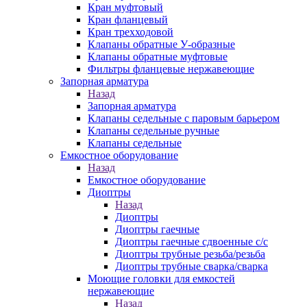
Кран муфтовый
Кран фланцевый
Кран трехходовой
Клапаны обратные У-образные
Клапаны обратные муфтовые
Фильтры фланцевые нержавеющие
Запорная арматура
Назад
Запорная арматура
Клапаны седельные с паровым барьером
Клапаны седельные ручные
Клапаны седельные
Емкостное оборудование
Назад
Емкостное оборудование
Диоптры
Назад
Диоптры
Диоптры гаечные
Диоптры гаечные сдвоенные c/c
Диоптры трубные резьба/резьба
Диоптры трубные сварка/сварка
Моющие головки для емкостей
нержавеющие
Назад