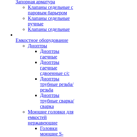
Запорная арматура
Клапаны седельные с
паровым барьером
Клапаны седельные
ручные
Клапаны седельные
Емкостное оборудование
Диоптры
Диоптры
гаечные
Диоптры
гаечные
сдвоенные c/c
Диоптры
трубные резьба/
резьба
Диоптры
трубные сварка/
сварка
Моющие головки для
емкостей
нержавеющие
Головки
моющие S-