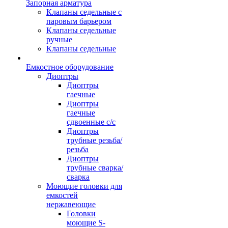
Запорная арматура
Клапаны седельные с
паровым барьером
Клапаны седельные
ручные
Клапаны седельные
Емкостное оборудование
Диоптры
Диоптры
гаечные
Диоптры
гаечные
сдвоенные c/c
Диоптры
трубные резьба/
резьба
Диоптры
трубные сварка/
сварка
Моющие головки для
емкостей
нержавеющие
Головки
моющие S-