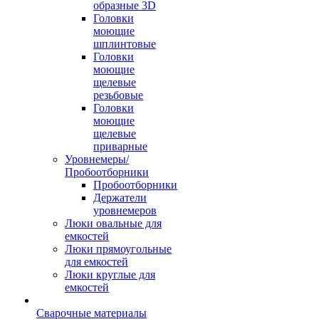
образные 3D
Головки
моющие
шплинтовые
Головки
моющие
щелевые
резьбовые
Головки
моющие
щелевые
приварные
Уровнемеры/
Пробоотборники
Пробоотборники
Держатели
уровнемеров
Люки овальные для
емкостей
Люки прямоугольные
для емкостей
Люки круглые для
емкостей
Сварочные материалы