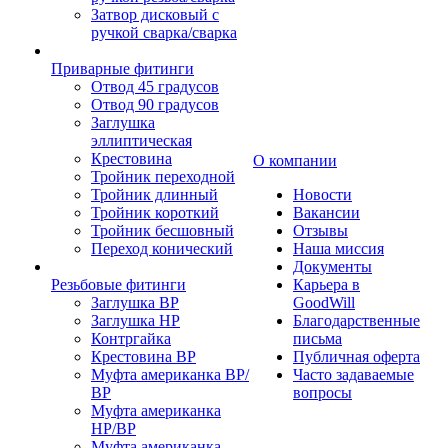
Затвор дисковый с
ручкой сварка/сварка
Приварные фитинги
Отвод 45 градусов
Отвод 90 градусов
Заглушка
эллиптическая
Крестовина
О компании
Тройник переходной
Тройник длинный
Новости
Тройник короткий
Вакансии
Тройник бесшовный
Отзывы
Переход конический
Наша миссия
Документы
Резьбовые фитинги
Карьера в
Заглушка ВР
GoodWill
Заглушка НР
Благодарственные
Контргайка
письма
Крестовина ВР
Публичная оферта
Муфта американка ВР/
Часто задаваемые
ВР
вопросы
Муфта американка
НР/ВР
Муфта американка