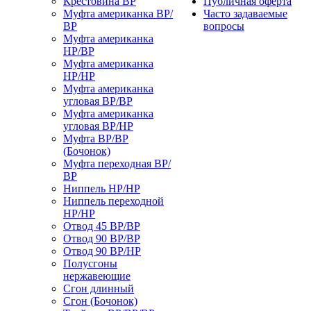
Крестовина ВР
Публичная оферта
Муфта американка ВР/
Часто задаваемые
ВР
вопросы
Муфта американка
НР/ВР
Муфта американка
НР/НР
Муфта американка
угловая ВР/ВР
Муфта американка
угловая ВР/НР
Муфта ВР/ВР
(Бочонок)
Муфта переходная ВР/
ВР
Ниппель НР/НР
Ниппель переходной
НР/НР
Отвод 45 ВР/ВР
Отвод 90 ВР/ВР
Отвод 90 ВР/НР
Полусгоны
нержавеющие
Сгон длинный
Сгон (Бочонок)