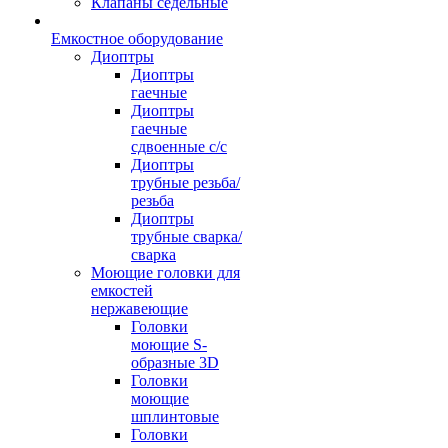
Клапаны седельные
Емкостное оборудование
Диоптры
Диоптры
гаечные
Диоптры
гаечные
сдвоенные c/c
Диоптры
трубные резьба/
резьба
Диоптры
трубные сварка/
сварка
Моющие головки для
емкостей
нержавеющие
Головки
моющие S-
образные 3D
Головки
моющие
шплинтовые
Головки