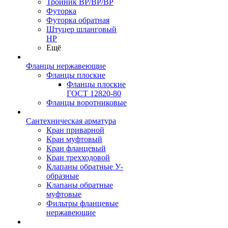
Тройник ВР/ВР/ВР
Футорка
Футорка обратная
Штуцер шланговый
НР
Ещё
Фланцы нержавеющие
Фланцы плоские
Фланцы плоские
ГОСТ 12820-80
Фланцы воротниковые
Сантехническая арматура
Кран приварной
Кран муфтовый
Кран фланцевый
Кран трехходовой
Клапаны обратные У-
образные
Клапаны обратные
муфтовые
Фильтры фланцевые
нержавеющие