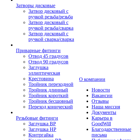
Затворы дисковые
Затвор дисковый с
ручкой резьба/резьба
Затвор дисковый с
ручкой резьба/сварка
Затвор дисковый с
ручкой сварка/сварка
Приварные фитинги
Отвод 45 градусов
Отвод 90 градусов
Заглушка
эллиптическая
Крестовина
О компании
Тройник переходной
Тройник длинный
Новости
Тройник короткий
Вакансии
Тройник бесшовный
Отзывы
Переход конический
Наша миссия
Документы
Резьбовые фитинги
Карьера в
Заглушка ВР
GoodWill
Заглушка НР
Благодарственные
Контргайка
письма