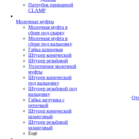
Патрубок приварной
CLAMP
Молочные муфты
Молочная муфта в
сборе под сварку
Молочная муфта в
сборе под вальцовку
Гайка шлицевая
Штуцер конический
Штуцер резьбовой
Уплотнение молочной
муфты
Штуцер конический
под вальцовку
Штуцер резьбовой под
вальцовку
От
Гайка заглушка с
цепочкой
Штуцер конический
шланговый
Штуцер резьбовой
шланговый
Ещё