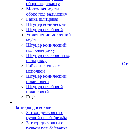
сборе под сварку
Молочная муфта в
сборе под вальцовку
Гайка шлицевая
Штуцер конический
Штуцер резьбовой
Уплотнение молочной
муфты
Штуцер конический
под вальцовку
Штуцер резьбовой под
вальцовку
От
Гайка заглушка с
цепочкой
Штуцер конический
шланговый
Штуцер резьбовой
шланговый
Ещё
Затворы дисковые
Затвор дисковый с
ручкой резьба/резьба
Затвор дисковый с
ручкой резьба/сварка