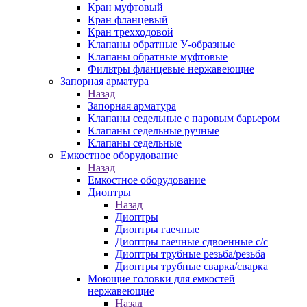
Кран муфтовый
Кран фланцевый
Кран трехходовой
Клапаны обратные У-образные
Клапаны обратные муфтовые
Фильтры фланцевые нержавеющие
Запорная арматура
Назад
Запорная арматура
Клапаны седельные с паровым барьером
Клапаны седельные ручные
Клапаны седельные
Емкостное оборудование
Назад
Емкостное оборудование
Диоптры
Назад
Диоптры
Диоптры гаечные
Диоптры гаечные сдвоенные c/c
Диоптры трубные резьба/резьба
Диоптры трубные сварка/сварка
Моющие головки для емкостей
нержавеющие
Назад