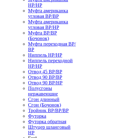
НР/НР
Муфта американка
угловая ВР/ВР
Муфта американка
угловая ВР/НР
Муфта ВР/ВР
(Бочонок)
Муфта переходная ВР/
ВР
Ниппель НР/НР
Ниппель переходной
НР/НР
Отвод 45 ВР/ВР
Отвод 90 ВР/ВР
Отвод 90 ВР/НР
Полусгоны
нержавеющие
Сгон длинный
Сгон (Бочонок)
Тройник ВР/ВР/ВР
Футорка
Футорка обратная
Штуцер шланговый
НР