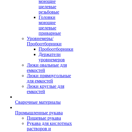
моющие
щелевые
резьбовые
Головки
моющие
щелевые
приварные
Уровнемеры/
Пробоотборники
Пробоотборники
Держатели
уровнемеров
Люки овальные для
емкостей
Люки прямоугольные
для емкостей
Люки круглые для
емкостей
Сварочные материалы
Промышленные рукава
Пищевые рукава
Рукава для кислотных
растворов и